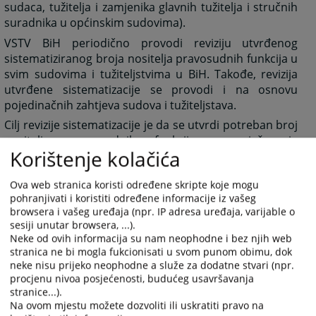
sudaca, tužitelja i zamjenika glavnih tužitelja i stručnih
suradnika u općinskim sudovima).
VSTV BiH periodično provodi reviziju utvrđenog
sistematiziranog broja nositelja pravosudnih funkcija u
svim sudovima i tužiteljstvima u BiH. Takođe, revizija
utvrđene sistematizacije se provodi i na osnovu
pojedinačnih zahtjeva sudova i tužiteljstava.
Cilj revizije sistematizacije je da se utvrdi potreban broj
nositelja pravosudnih funkcija za rješavanje
Korištenje kolačića
cjelokupnog godišnjeg priljeva predmeta (prosječni
godišnji priljev u prethodne tri godine) prema važećim
Ova web stranica koristi određene skripte koje mogu
orijentacijskim normama. Potreban broj nositelja
pohranjivati i koristiti određene informacije iz vašeg
pravosudnih funkcija za rješavanje neriješenih
browsera i vašeg uređaja (npr. IP adresa uređaja, varijable o
predmeta iskazuje se u godinama potrebnim za
sesiji unutar browsera, ...).
rješavanje svih neriješenih predmeta u sudu i
Neke od ovih informacija su nam neophodne i bez njih web
tužiteljstvu na određeni dan.
stranica ne bi mogla fukcionisati u svom punom obimu, dok
neke nisu prijeko neophodne a služe za dodatne stvari (npr.
267
PREGLEDA
procjenu nivoa posjećenosti, budućeg usavršavanja
stranice...).
Na ovom mjestu možete dozvoliti ili uskratiti pravo na