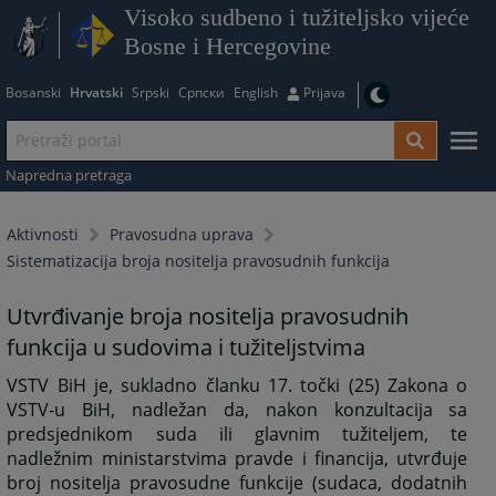
Visoko sudbeno i tužiteljsko vijeće
Bosne i Hercegovine
Bosanski
Hrvatski
Srpski
Српски
English
Prijava
Napredna pretraga
Aktivnosti
Pravosudna uprava
Sistematizacija broja nositelja pravosudnih funkcija
Utvrđivanje broja nositelja pravosudnih
funkcija u sudovima i tužiteljstvima
VSTV BiH je, sukladno članku 17. točki (25) Zakona o
VSTV-u BiH, nadležan da, nakon konzultacija sa
predsjednikom suda ili glavnim tužiteljem, te
nadležnim ministarstvima pravde i financija, utvrđuje
broj nositelja pravosudne funkcije (sudaca, dodatnih