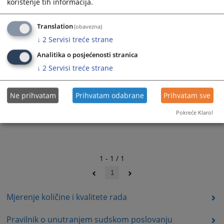
korištenje tih informacija.
Translation
(obavezna)
↓
2
Servisi treće strane
Analitika o posjećenosti stranica
↓
2
Servisi treće strane
Ne prihvatam
Prihvatam odabrane
Prihvatam sve
Pokreće Klaro!
1 - 1 / 1
1
Mjerenje količine i kvalitete rada
Pravilnik o unutranjem sudskom poslovanju