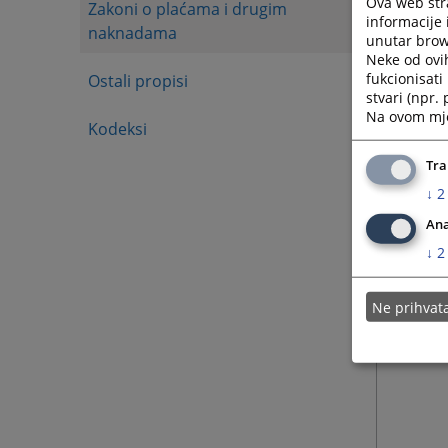
Ova web stra
Zakoni o plaćama i drugim
informacije 
naknadama
unutar brows
Neke od ovi
fukcionisat
Ostali propisi
stvari (npr.
Na ovom mjes
Kodeksi
Tra
↓
2
Ana
↓
2
Ne prihva