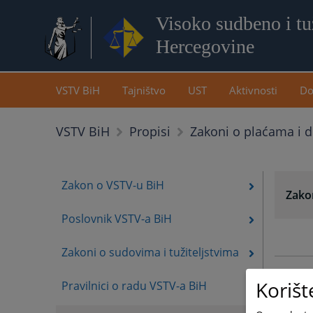
Visoko sudbeno i tuž
Hercegovine
VSTV BiH
Tajništvo
UST
Aktivnosti
Do
Zakoni o plaćama i
VSTV BiH
Propisi
Zakon o VSTV-u BiH
Zako
Poslovnik VSTV-a BiH
Zakoni o sudovima i tužiteljstvima
Korišt
Pravilnici o radu VSTV-a BiH