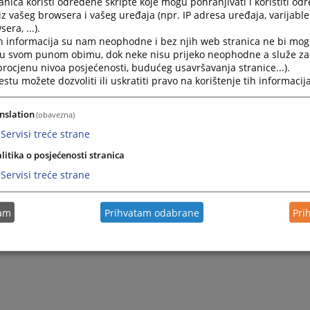
nica koristi određene skripte koje mogu pohranjivati i koristiti od
iz vašeg browsera i vašeg uređaja (npr. IP adresa uređaja, varijable 
era, ...).
Zakon o plaćama i drugim naknadama sudija i tužilaca u B
h informacija su nam neophodne i bez njih web stranica ne bi mog
i u svom punom obimu, dok neke nisu prijeko neophodne a služe z
 procjenu nivoa posjećenosti, budućeg usavršavanja stranice...).
Zakon o plaćama uposlenika u institucijama pravosuđa R
tu možete dozvoliti ili uskratiti pravo na korištenje tih informacija
Zakon o plaćama zaposlenih u institucijama pravosuđa Br
nslation
(obavezna)
Servisi treće strane
litika o posjećenosti stranica
Servisi treće strane
tam
Prihvatam odabrane
Pri