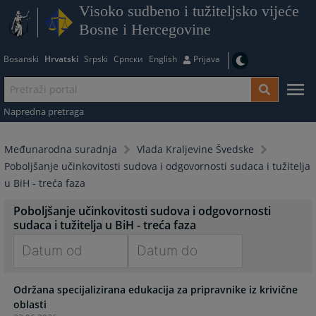
Visoko sudbeno i tužiteljsko vijeće
Bosne i Hercegovine
Bosanski
Hrvatski
Srpski
Српски
English
Prijava
Napredna pretraga
Međunarodna suradnja
Vlada Kraljevine Švedske
Poboljšanje učinkovitosti sudova i odgovornosti sudaca i tužitelja
u BiH - treća faza
Poboljšanje učinkovitosti sudova i odgovornosti
sudaca i tužitelja u BiH - treća faza
Navigate
Navigate
Održana specijalizirana edukacija za pripravnike iz krivične
forward
forward
oblasti
to
to