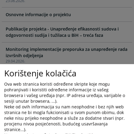
23.06.2026.
interact
interact
with
with
Osnovne informacije o projektu
the
the
calendar
calendar
and
and
Publikacije projekta - Unapređenje efikasnosti sudova i
select
select
odgovornosti sudija i tužilaca u BiH – treća faza
a
a
date.
date.
Monitoring implementacije preporuka za unapređenje rada
Press
Press
izvršnih odjeljenja
the
the
29.04.2026.
question
question
Korištenje kolačića
mark
mark
Učenje kroz praksu: Održana specijalizirana edukacija za
key
key
pripravnike iz krivične oblasti
Ova web stranica koristi određene skripte koje mogu
18.02.2026.
to
to
pohranjivati i koristiti određene informacije iz vašeg
get
get
browsera i vašeg uređaja (npr. IP adresa uređaja, varijable o
the
the
sesiji unutar browsera, ...).
Unaprjeđenje učinkovitosti ovršnih postupaka u sudovima
Neke od ovih informacija su nam neophodne i bez njih web
keyboard
keyboard
stranica ne bi mogla fukcionisati u svom punom obimu, dok
22.12.2025.
shortcuts
shortcuts
neke nisu prijeko neophodne a služe za dodatne stvari (npr.
for
for
procjenu nivoa posjećenosti, budućeg usavršavanja
Ravnatelj Švedske agencije za izvršenje i veleposlanica
changing
changing
stranice...).
Kraljevine Švedske u BiH u posjetu VSTV-u BiH: Jačanje
dates.
dates.