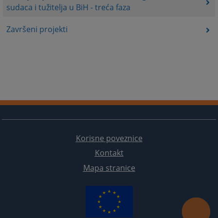
sudaca i tužitelja u BiH - treća faza
Završeni projekti
Korisne poveznice
Kontakt
Mapa stranice