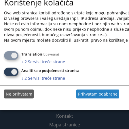
Korištenje kolačića
Ova web stranica koristi određene skripte koje mogu pohranjivati
iz vašeg browsera i vašeg uređaja (npr. IP adresa uređaja, varijabl
1 - 1 / 1
Neke od ovih informacija su nam neophodne i bez njih web stran
svom punom obimu, dok neke nisu prijeko neophodne a služe za 
1
nivoa posjećenosti, budućeg usavršavanja stranice...).
Na ovom mjestu možete dozvoliti ili uskratiti pravo na korištenje 
Kontakt
Translation
(obavezna)
↓
2
Servisi treće strane
Analitika o posjećenosti stranica
↓
2
Servisi treće strane
Ne prihvatam
Prihvatam odabrane
Korisne poveznice
Kontakt
Mapa stranice