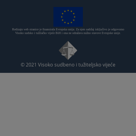
Redizajn web stranice je finansirala Evropska unija. Za njen sadržaj isključivo je odgovorno
Visoko sudsko i tužilačko vijeće BiH i ona ne odražava nužno stavove Evropske unije.
© 2021
Visoko sudbeno i tužiteljsko vijeće