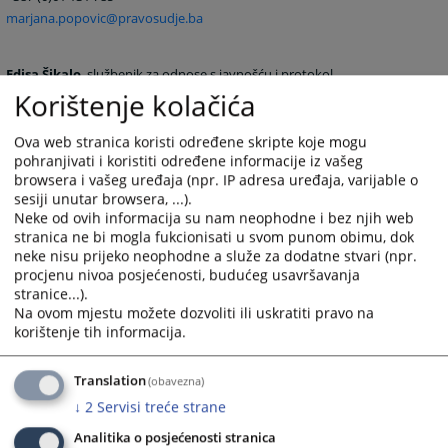
marjana.popovic@pravosudje.ba
Edisa Šikalo
, službenik za odnose s javnošću i protokol
Korištenje kolačića
+387 (0)33 704 604
vstvpress@pravosudje.ba
edisa.sikalo@pravosudje.ba
Ova web stranica koristi određene skripte koje mogu
pohranjivati i koristiti određene informacije iz vašeg
browsera i vašeg uređaja (npr. IP adresa uređaja, varijable o
sesiji unutar browsera, ...).
Neke od ovih informacija su nam neophodne i bez njih web
stranica ne bi mogla fukcionisati u svom punom obimu, dok
neke nisu prijeko neophodne a služe za dodatne stvari (npr.
procjenu nivoa posjećenosti, budućeg usavršavanja
stranice...).
Na ovom mjestu možete dozvoliti ili uskratiti pravo na
korištenje tih informacija.
Translation
(obavezna)
↓
2
Servisi treće strane
496
PREGLEDA
Analitika o posjećenosti stranica