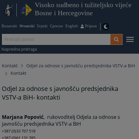
Visoko sudbeno i tužiteljsko vijeće
Bosne i Hercegovine
Bosanski
Hrvatski
Srpski
Српски
English
Prijava
Napredna pretraga
Kontakt
Odjel za odnose s javnošću predsjednika VSTV-a BiH
Kontakt
Odjel za odnose s javnošću predsjednika
VSTV-a BiH- kontakti
Marjana Popović
, rukovoditelj Odjela za odnose s
javnošću predsjednika VSTV-a BiH
+387 (0)33 707 518
+387 (0)61 131 785