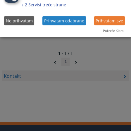
↓
2
Servisi treće strane
Ne prihvatam
Prihvatam odabrane
Prihvatam sve
Pokreće Klaro!
1 - 1 / 1
1
Kontakt