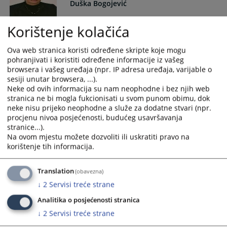
Duška Bogojević
Korištenje kolačića
odvjetnica, članica VSTV-a Bosne i Hercegovine; izabrana od
Odvjetničke komore RS; mandat 07.2023-07.2027.
Ova web stranica koristi određene skripte koje mogu
(Mr. Duška Bogojević, odvjetnica iz Banja Luke, izabrana je za
pohranjivati i koristiti određene informacije iz vašeg
članicu VSTV-a Bosne i Hercegovine ispred Odvjetničke
browsera i vašeg uređaja (npr. IP adresa uređaja, varijable o
komore RS, umjesto odvjetnice Jadranke Ivanović, kojoj je
sesiji unutar browsera, ...).
mandat istekao u lipnju 2019. Odvjetnička komora RS je
Neke od ovih informacija su nam neophodne i bez njih web
ukazala povjerenje odvjetnici Bogojević reizborom za članicu
stranica ne bi mogla fukcionisati u svom punom obimu, dok
neke nisu prijeko neophodne a služe za dodatne stvari (npr.
VSTV-a Bosne i Hercegovine u srpnju 2023.)
procjenu nivoa posjećenosti, budućeg usavršavanja
stranice...).
Na ovom mjestu možete dozvoliti ili uskratiti pravo na
korištenje tih informacija.
Davor Martinović
Translation
(obavezna)
odvjetnik, odvjetničko društvo Martinović i partneri; član
↓
2
Servisi treće strane
VSTV-a BiH izabran od strane Vijeća ministara BiH; I mandat:
Analitika o posjećenosti stranica
01.2021. – 01-2025.; II mandat: 01.2025. – 01.2029.
(Dr.sc. Davor Martinović zamijenio je Moniku Mijić, v.d.
↓
2
Servisi treće strane
zastupnice Vijeća ministara BiH pred Europskim sudom za