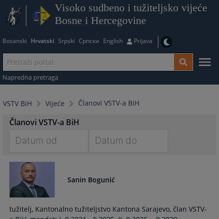
Visoko sudbeno i tužiteljsko vijeće
Bosne i Hercegovine
Bosanski
Hrvatski
Srpski
Српски
English
Prijava
Napredna pretraga
Članovi VSTV-a BiH
VSTV BiH
Vijeće
Članovi VSTV-a BiH
Navigate
Navigate
forward
forward
to
to
Sanin Bogunić
interact
interact
with
with
tužitelj, Kantonalno tužiteljstvo Kantona Sarajevo, član VSTV-
the
the