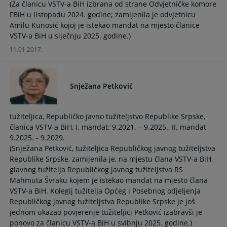
(Za članicu VSTV-a BiH izbrana od strane Odvjetničke komore
FBiH u listopadu 2024. godine; zamijenila je odvjetnicu
Amilu Kunosić kojoj je istekao mandat na mjesto članice
VSTV-a BiH u siječnju 2025. godine.)
11.01.2017.
Snježana Petković
tužiteljica, Republičko javno tužiteljstvo Republike Srpske,
članica VSTV-a BiH, I. mandat: 9.2021. – 9.2025., II. mandat
9.2025. - 9.2029.
(Snježana Petković, tužiteljica Republičkog javnog tužiteljstva
Republike Srpske, zamijenila je, na mjestu člana VSTV-a BiH,
glavnog tužitelja Republičkog javnog tužiteljstva RS
Mahmuta Švraku kojem je istekao mandat na mjesto člana
VSTV-a BiH. Kolegij tužitelja Općeg i Posebnog odjeljenja
Republičkog javnog tužiteljstva Republike Srpske je još
jednom ukazao povjerenje tužiteljici Petković izabravši je
ponovo za članicu VSTV-a BiH u svibnju 2025. godine.)