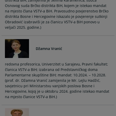
distrikta BiH, zamijenila je Selima Karamehića, sudca
Osnovog suda Brčko distrikta BiH, kojem je istekao mandat
na mjesto člana VSTV-a BiH. Pravosudno povjerenstvo Brčko
distrikta Bosne i Hercegovine iskazalo je povjerenje sutkinji
Obradović izabraviši je za članicu VSTV-a BiH ponovo u
veljači 2025. godine.)
Džamna Vranić
redovna profesorica, Univerzitet u Sarajevu, Pravni fakultet;
članica VSTV-a BiH; izabrana od Predstavničkog doma
Parlamentarne skupštine BiH; mandat: 10.2024. – 10.2028.
(prof. dr. Džamna Vranić zamijenila je Mr. Lejlu Hadžić,
savjetnicu pri Ministarstvu vanjskih poslova Bosne i
Hercegovine, kojoj je u oktobru 2024. godine istekao mandat
na mjesto članice VSTV-a BiH.)