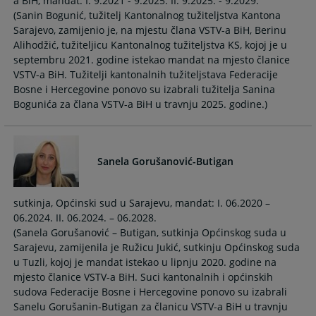
a BiH, mandat: I. 9.2021 - 9.2025. II. 9.2025. - 9.2029.
calendar
calendar
(Sanin Bogunić, tužitelj Kantonalnog tužiteljstva Kantona
and
and
Sarajevo, zamijenio je, na mjestu člana VSTV-a BiH, Berinu
select
select
Alihodžić, tužiteljicu Kantonalnog tužiteljstva KS, kojoj je u
a
a
septembru 2021. godine istekao mandat na mjesto članice
date.
date.
VSTV-a BiH. Tužitelji kantonalnih tužiteljstava Federacije
Press
Press
Bosne i Hercegovine ponovo su izabrali tužitelja Sanina
the
the
Bogunića za člana VSTV-a BiH u travnju 2025. godine.)
question
question
mark
mark
key
key
to
to
Sanela Gorušanović-Butigan
get
get
the
the
sutkinja, Općinski sud u Sarajevu, mandat: I. 06.2020 –
keyboard
keyboard
06.2024. II. 06.2024. – 06.2028.
shortcuts
shortcuts
(Sanela Gorušanović – Butigan, sutkinja Općinskog suda u
for
for
Sarajevu, zamijenila je Ružicu Jukić, sutkinju Općinskog suda
changing
changing
u Tuzli, kojoj je mandat istekao u lipnju 2020. godine na
dates.
dates.
mjesto članice VSTV-a BiH. Suci kantonalnih i općinskih
sudova Federacije Bosne i Hercegovine ponovo su izabrali
Sanelu Gorušanin-Butigan za članicu VSTV-a BiH u travnju