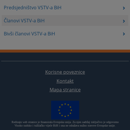
Predsjedništvo VSTV-a BiH
Članovi VSTV-a BiH
Bivši članovi VSTV-a BiH
Korisne poveznice
Kontakt
Mapa stranice
Redizajn web stranice je finansirala Evropska unija. Za njen sadržaj isključivo je odgovorno
Visoko sudsko i tužilačko vijeće BiH i ona ne odražava nužno stavove Evropske unije.