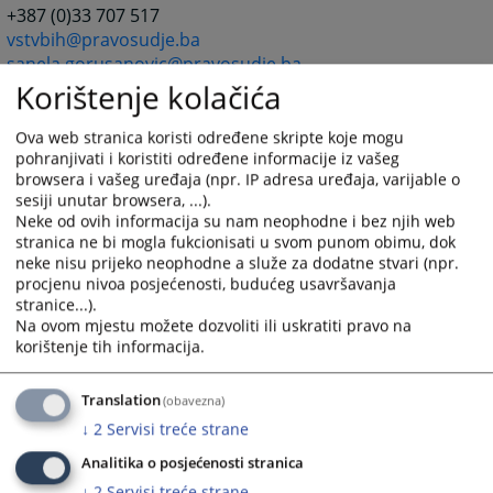
+387 (0)33 707 517
vstvbih@pravosudje.ba
sanela.gorusanovic@pravosudje.ba
Korištenje kolačića
Velimir Ninković
,
dopredsjednik VSTV-a BiH
+387 (0)33 707 517
Ova web stranica koristi određene skripte koje mogu
vstvbih@pravosudje.ba
pohranjivati i koristiti određene informacije iz vašeg
velimir.ninkovic@pravosudje.ba
browsera i vašeg uređaja (npr. IP adresa uređaja, varijable o
Sedin Idrizović
,
član VSTV-a BiH
sesiji unutar browsera, ...).
Neke od ovih informacija su nam neophodne i bez njih web
+ 387 (0) 33 707 517
stranica ne bi mogla fukcionisati u svom punom obimu, dok
vstvbih@pravosudje.ba
neke nisu prijeko neophodne a služe za dodatne stvari (npr.
sedin.idrizovic@pravosudje.ba
procjenu nivoa posjećenosti, budućeg usavršavanja
Kabinet predsjednika VSTV-a BiH
stranice...).
Na ovom mjestu možete dozvoliti ili uskratiti pravo na
Demirel Delić,
rukovoditelj Kabineta VSTV-a BiH
korištenje tih informacija.
+387 33 704 671
demirel.delic@pravosudje.ba
Translation
(obavezna)
735
PREGLEDA
↓
2
Servisi treće strane
Analitika o posjećenosti stranica
↓
2
Servisi treće strane