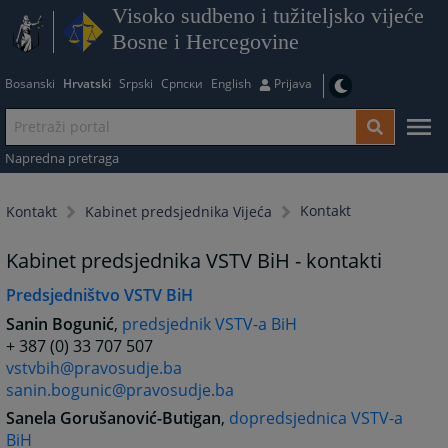
Visoko sudbeno i tužiteljsko vijeće
Bosne i Hercegovine
Bosanski
Hrvatski
Srpski
Српски
English
Prijava
Napredna pretraga
Kontakt
Kontakt
Kabinet predsjednika Vijeća
Kabinet predsjednika VSTV BiH - kontakti
Predsjedništvo VSTV BiH
Sanin Bogunić
,
predsjednik VSTV-a BiH
+ 387 (0) 33 707 507
vstvbih@pravosudje.ba
sanin.bogunic@pravosudje.ba
Sanela Gorušanović-Butigan
,
dopredsjednica VSTV-a
BiH