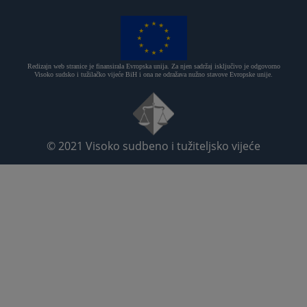
Redizajn web stranice je finansirala Evropska unija. Za njen sadržaj isključivo je odgovorno
Visoko sudsko i tužilačko vijeće BiH i ona ne odražava nužno stavove Evropske unije.
© 2021
Visoko sudbeno i tužiteljsko vijeće