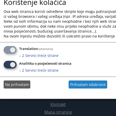
Korištenje kolačića
Ova web stranica koristi određene skripte koje mogu pohranjivati
iz vašeg browsera i vašeg uređaja (npr. IP adresa uređaja, varijabl
1 - 1 / 1
Neke od ovih informacija su nam neophodne i bez njih web stran
svom punom obimu, dok neke nisu prijeko neophodne a služe za 
1
nivoa posjećenosti, budućeg usavršavanja stranice...).
Na ovom mjestu možete dozvoliti ili uskratiti pravo na korištenje 
Kontakt
Translation
(obavezna)
↓
2
Servisi treće strane
Analitika o posjećenosti stranica
↓
2
Servisi treće strane
Ne prihvatam
Prihvatam odabrane
Korisne poveznice
Kontakt
Mapa stranice