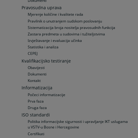
Dokumenti
Pravosudna uprava
Mjerenje količine i kvalitete rada
Pravilnik o unutranjem sudskom poslovanju
Sistematizacija broja nositelja pravosudnih funkcija
Zastara predmeta u sudovima i tužiteljstvima
Izvještavanje i evaluacija učinka
Statistika i analiza
CEPEJ
Kvalifikacijsko testiranje
Obavijesti
Dokumenti
Kontakt
Informatizacija
Počeci informatizacije
Prva faza
Druga faza
ISO standardi
Politika informacijske sigurnosti i upravljanje IKT uslugama
u VSTV-u Bosne i Hercegovine
Certifikati