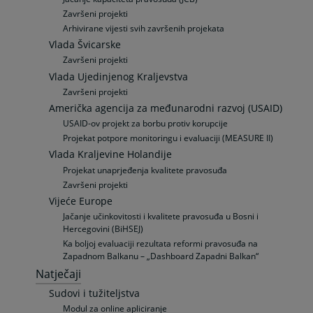
Završeni projekti
Arhivirane vijesti svih završenih projekata
Vlada Švicarske
Završeni projekti
Vlada Ujedinjenog Kraljevstva
Završeni projekti
Američka agencija za međunarodni razvoj (USAID)
USAID-ov projekt za borbu protiv korupcije
Projekat potpore monitoringu i evaluaciji (MEASURE II)
Vlada Kraljevine Holandije
Projekat unaprjeđenja kvalitete pravosuđa
Završeni projekti
Vijeće Europe
Jačanje učinkovitosti i kvalitete pravosuđa u Bosni i
Hercegovini (BiHSEJ)
Ka boljoj evaluaciji rezultata reformi pravosuđa na
Zapadnom Balkanu – „Dashboard Zapadni Balkan“
Natječaji
Sudovi i tužiteljstva
Modul za online apliciranje