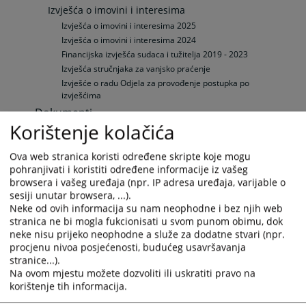
Izvješća o imovini i interesima
Izvješća o imovini i interesima 2025
Izvješća o imovini i interesima 2024
Financijska izvješća sudaca i tužitelja 2019 - 2023
Izvješća stručnjaka za vanjsko praćenje
Izvješće o radu Odjela za provođenje postupka po
izvješćima
Dokumenti
Korištenje kolačića
Planovi, izvješća i programi rada
Strateški planovi VSTV-a BiH
Ova web stranica koristi određene skripte koje mogu
Srednjoročni planovi rada VSTV-a BiH
pohranjivati i koristiti određene informacije iz vašeg
Godišnja izvješća VSTV-a BiH
browsera i vašeg uređaja (npr. IP adresa uređaja, varijable o
Programi rada VSTV-a BiH
sesiji unutar browsera, ...).
Proračun VSTV-a BiH
Neke od ovih informacija su nam neophodne i bez njih web
stranica ne bi mogla fukcionisati u svom punom obimu, dok
Proračun VSTV-a BiH
neke nisu prijeko neophodne a služe za dodatne stvari (npr.
Godišnja izvješća o izvršenju proračuna VSTV-a BiH
procjenu nivoa posjećenosti, budućeg usavršavanja
Revizorska izvješća
stranice...).
Ostali dokumenti
Na ovom mjestu možete dozvoliti ili uskratiti pravo na
Ostali dokumenti
korištenje tih informacija.
Međunarodna suradnja