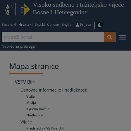
Visoko sudbeno i tužiteljsko vijeće
Bosne i Hercegovine
Bosanski
Hrvatski
Srpski
Српски
English
Prijava
Napredna pretraga
Mapa stranice
VSTV BiH
Osnovne informacije i nadležnosti
Vizija
Misija
Ključna načela
Nadležnosti
Vijeće
Predsjednik VSTV-a BiH