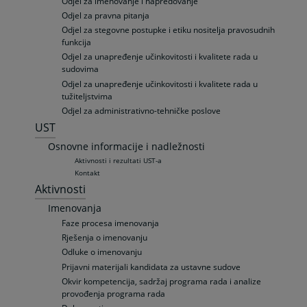
Odjel za imenovanje i napredovanje
Odjel za pravna pitanja
Odjel za stegovne postupke i etiku nositelja pravosudnih
funkcija
Odjel za unapređenje učinkovitosti i kvalitete rada u
sudovima
Odjel za unapređenje učinkovitosti i kvalitete rada u
tužiteljstvima
Odjel za administrativno-tehničke poslove
UST
Osnovne informacije i nadležnosti
Aktivnosti i rezultati UST-a
Kontakt
Aktivnosti
Imenovanja
Faze procesa imenovanja
Rješenja o imenovanju
Odluke o imenovanju
Prijavni materijali kandidata za ustavne sudove
Okvir kompetencija, sadržaj programa rada i analize
provođenja programa rada