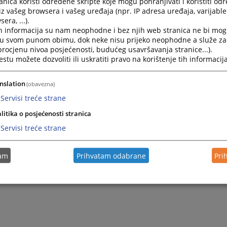
nica koristi određene skripte koje mogu pohranjivati i koristiti od
iz vašeg browsera i vašeg uređaja (npr. IP adresa uređaja, varijable 
era, ...).
h informacija su nam neophodne i bez njih web stranica ne bi mog
i u svom punom obimu, dok neke nisu prijeko neophodne a služe z
 procjenu nivoa posjećenosti, budućeg usavršavanja stranice...).
tu možete dozvoliti ili uskratiti pravo na korištenje tih informacija
nslation
(obavezna)
Servisi treće strane
litika o posjećenosti stranica
Servisi treće strane
tam
Prihvatam odabrane
Pri