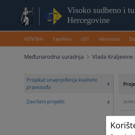
Visoko sudbeno i tuž
Hercegovine
VSTV BiH
Tajništvo
UST
Aktivnosti
Do
Međunarodna suradnja
Vlada Kraljevine
Projekat unaprjeđenja kvalitete
Proj
pravosuđa
Završeni projekti
26.08.
Korišt