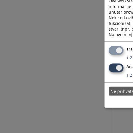
Ova web stra
informacije 
unutar brows
Neke od ovi
fukcionisat
stvari (npr.
Na ovom mjes
Tra
↓
2
Ana
↓
2
Ne prihva