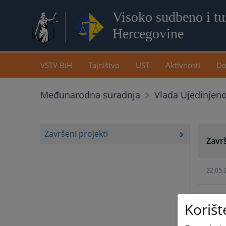
Visoko sudbeno i tuž
Hercegovine
VSTV BiH
Tajništvo
UST
Aktivnosti
Do
Međunarodna suradnja
Vlada Ujedinjeno
Završeni projekti
Završ
22.05.
Korišt