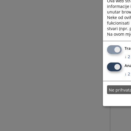
Ova web stra
informacije 
unutar brows
Neke od ovi
fukcionisat
stvari (npr.
Na ovom mjes
Tra
↓
2
Ana
↓
2
Ne prihva