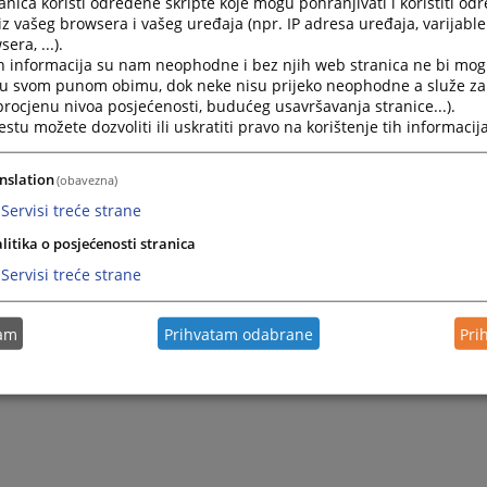
nica koristi određene skripte koje mogu pohranjivati i koristiti od
iz vašeg browsera i vašeg uređaja (npr. IP adresa uređaja, varijable 
era, ...).
h informacija su nam neophodne i bez njih web stranica ne bi mog
i u svom punom obimu, dok neke nisu prijeko neophodne a služe z
 procjenu nivoa posjećenosti, budućeg usavršavanja stranice...).
tu možete dozvoliti ili uskratiti pravo na korištenje tih informacija
nslation
(obavezna)
Servisi treće strane
litika o posjećenosti stranica
Servisi treće strane
tam
Prihvatam odabrane
Pri