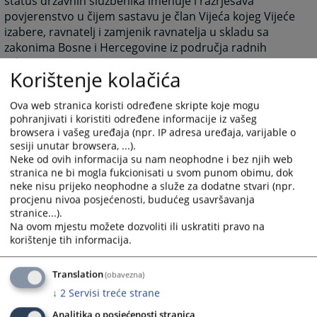
status državnih službenika imenuje i razrješava
povjerenstvo u čijem sastavu je član Vijeća kojeg Vijeće
izabere, ravnatelj i zamjenik ravnatelja u skladu sa
zakonima Bosne i Hercegovine iz područja radnih
odnosa.
Korištenje kolačića
Pravilnikom o unutarnjoj organizaciji i sistematizaciji
radnih mjesta predviđeno je179 pozicija, od kojih je
Ova web stranica koristi određene skripte koje mogu
trenutno popunjeno 105 pozicija. Proces zapošljavanja
pohranjivati i koristiti određene informacije iz vašeg
usklađen je s proračunskim mogućnostima odnosno
browsera i vašeg uređaja (npr. IP adresa uređaja, varijable o
odlukama nadležnih tijela, koje ograničavaju rast broja
sesiji unutar browsera, ...).
Neke od ovih informacija su nam neophodne i bez njih web
zaposlenih osoba u državnim institucijama, iako
stranica ne bi mogla fukcionisati u svom punom obimu, dok
potrebe premašuju trenutni broj zaposlenih. Imajući u
neke nisu prijeko neophodne a služe za dodatne stvari (npr.
vidu opseg i složenost poslova, upravo je nedovoljna
procjenu nivoa posjećenosti, budućeg usavršavanja
popunjenost osoblja jedan od najvećih izazova sa
stranice...).
kojima se Tajništvo suočava u obavljanju svojih
Na ovom mjestu možete dozvoliti ili uskratiti pravo na
funkcija.
korištenje tih informacija.
218
PREGLEDA
Translation
(obavezna)
↓
2
Servisi treće strane
Analitika o posjećenosti stranica