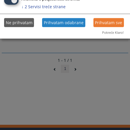
↓
2
Servisi treće strane
Prateći dokumenti
Ne prihvatam
Prihvatam odabrane
Prihvatam sve
Struktura osoblja
Pokreće Klaro!
1 - 1 / 1
1