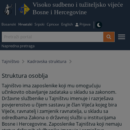
Visoko sudbeno i tužiteljsko vijeće
Bosne i Hercegovine
Bosanski
Hrvatski
Srpski
Српски
English
Prijava
Napredna pretraga
Tajništvo
Kadrovska struktura
Struktura osoblja
Tajništvo ima zaposlenike koji mu omogućuju
učinkovito obavljanje zadataka u skladu sa zakonom.
Državne službenike u Tajništvu imenuje i razrješava
povjerenstvo u čijem sastavu je član Vijeća kojeg bira
Vijeće, ravnatelj i zamjenik ravnatelja, u skladu sa
odredbama Zakona o državnoj službi u institucijama
Bosne i Hercegovine. Zaposlenike Tajništva koji nemaju