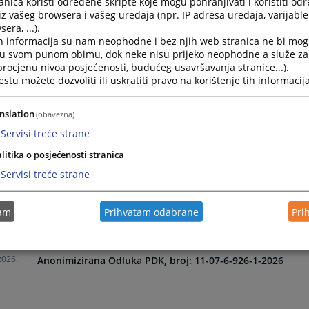
nica koristi određene skripte koje mogu pohranjivati i koristiti od
iz vašeg browsera i vašeg uređaja (npr. IP adresa uređaja, varijable 
era, ...).
2026.
Anonimizirana Odluka PDK, broj 11-07-6-195-10-2026
h informacija su nam neophodne i bez njih web stranica ne bi mog
i u svom punom obimu, dok neke nisu prijeko neophodne a služe z
 procjenu nivoa posjećenosti, budućeg usavršavanja stranice...).
2026.
Anonimizirana Odluka DDK, broj 11-07-6-195-13-2026
tu možete dozvoliti ili uskratiti pravo na korištenje tih informacija
2026.
Anonimizirana Odluka DDK broj, 11-07-6-456-7-2026
nslation
(obavezna)
Servisi treće strane
2026.
Anonimizirana Odluka Vijeća, broj 11-07-6-456-9-2026
litika o posjećenosti stranica
Servisi treće strane
2026.
Anonimizirana Odluka PDK broj, 11-07-6-456-4-2026
tam
Prihvatam odabrane
Pri
2026.
Anonimizirana Odluka DDK, broj: 11-07-6-926-3-2026
2026.
Anonimizirana Odluka PDK, broj: 11-07-6-926-1-2026