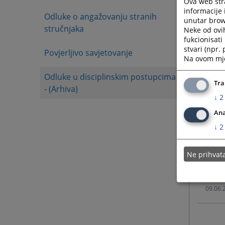
Ova web stra
informacije 
Odluke o angažovanju stranih
unutar brows
12.06.
stručnjaka
Neke od ovi
fukcionisat
stvari (npr.
Povjerljivo savjetovanje
12.06.
Na ovom mjes
Odluke u disciplinskim postupcima
10.06.
Tra
- (Arhiva)
↓
2
10.06.
Ana
↓
2
10.06.
Ne prihva
09.06.
09.06.