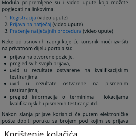
Modula pripremljene su i video upute koja možete
pogledati na linkovima:
Registracija
(video upute)
Prijava na natječaj
(video upute)
Praćenje natječajnih procedura
(video upute)
Neke od osnovnih radnji koje će korisnik moći izvršiti
na privatnom dijelu portala su:
prijava na otvorene pozicije,
pregled svih svojih prijava,
uvid u rezultate ostvarene na kvalifikacijskim
testiranjima,
uvid u rezultate ostvarene na pismenim
testiranjima,
pregled informacija o terminima i lokacijama
kvalifikacijskih i pismenih testiranja itd.
Nakon slanja prijave korisnici će putem elektroničke
pošte dobiti poruku sa brojem pod kojim se prijava
vodi u elektroničkoj pisarni.
Korištenje kolačića