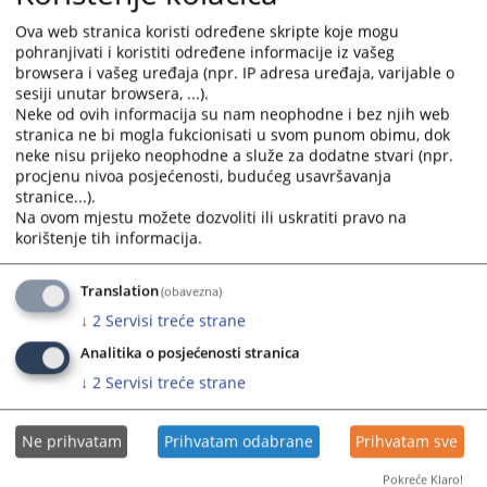
Za prijavu problema u korištenju Modula i eventualna
dodatna pitanja molimo Vas da se obratite putem e-
Ova web stranica koristi određene skripte koje mogu
maila
vstv.imenovanja@pravosudje.ba
.
pohranjivati i koristiti određene informacije iz vašeg
browsera i vašeg uređaja (npr. IP adresa uređaja, varijable o
Novi sustav za slanje i primanje prijava će olakšati i
sesiji unutar browsera, ...).
ubrzati proces prijavljivanja na otvorene pozicije jer
Neke od ovih informacija su nam neophodne i bez njih web
kandidatima olakšava popunjavanje i slanje prijava, a
stranica ne bi mogla fukcionisati u svom punom obimu, dok
osoblju VSTV BiH skraćuje vrijeme potrebno za njihovu
neke nisu prijeko neophodne a služe za dodatne stvari (npr.
obradu i smanjuje mogućnost ljudske pogreške.
procjenu nivoa posjećenosti, budućeg usavršavanja
stranice...).
linku
.
Često postavljana pitanja možete pronaći na
Na ovom mjestu možete dozvoliti ili uskratiti pravo na
Kandidati će imati pristup svim rang listama za pozicije
korištenje tih informacija.
za koje su se prijavili.
Modul i video materijal su pripremljeni uz financijsku
Translation
(obavezna)
potporu Europske unije.
↓
2
Servisi treće strane
Analitika o posjećenosti stranica
↓
2
Servisi treće strane
2137
PREGLEDA
Ne prihvatam
Prihvatam odabrane
Prihvatam sve
Pokreće Klaro!