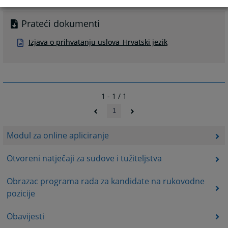
Prateći dokumenti
Izjava o prihvatanju uslova_Hrvatski jezik
1 - 1 / 1
1
Modul za online apliciranje
Otvoreni natječaji za sudove i tužiteljstva
Obrazac programa rada za kandidate na rukovodne
pozicije
Obavijesti