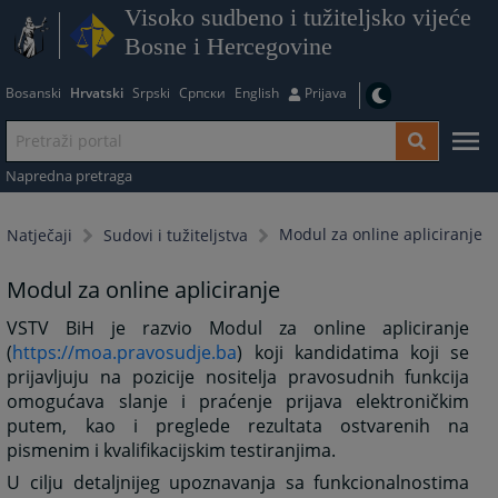
Visoko sudbeno i tužiteljsko vijeće
Bosne i Hercegovine
Bosanski
Hrvatski
Srpski
Српски
English
Prijava
Napredna pretraga
Modul za online apliciranje
Natječaji
Sudovi i tužiteljstva
Modul za online apliciranje
VSTV BiH je razvio Modul za online apliciranje
(
https://moa.pravosudje.ba
) koji kandidatima koji se
prijavljuju na pozicije nositelja pravosudnih funkcija
omogućava slanje i praćenje prijava elektroničkim
putem, kao i preglede rezultata ostvarenih na
pismenim i kvalifikacijskim testiranjima.
U cilju detaljnijeg upoznavanja sa funkcionalnostima