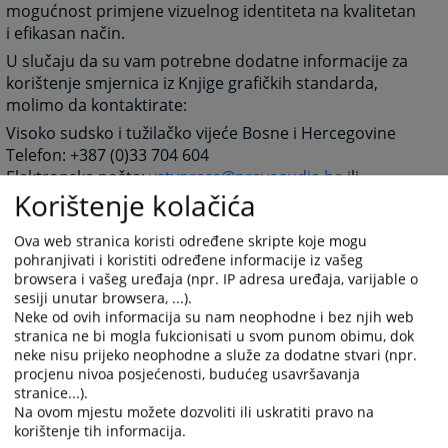
mogućnost primjene vizuelnog identiteta na kvalitetan
i efikasan način.
U slučaju da su vam potrebne dodatne informacije za
korištenje smjernica iz Knjige grafičkih standarda,
molimo da kontaktirate:
Visoko sudsko i tužilačko vijeće Bosne i Hercegovine
Telefon: +387 (0)33 704 604
Elektronska pošta:
vstvpress@pravosudje.ba
ili
Korištenje kolačića
vstvbih@pravosudje.ba
Kontakt osoba: Edisa Šikalo, službenik za informiranje
Ova web stranica koristi određene skripte koje mogu
pohranjivati i koristiti određene informacije iz vašeg
5179
PREGLEDA
browsera i vašeg uređaja (npr. IP adresa uređaja, varijable o
sesiji unutar browsera, ...).
Neke od ovih informacija su nam neophodne i bez njih web
stranica ne bi mogla fukcionisati u svom punom obimu, dok
neke nisu prijeko neophodne a služe za dodatne stvari (npr.
procjenu nivoa posjećenosti, budućeg usavršavanja
stranice...).
Prateći dokumenti
Na ovom mjestu možete dozvoliti ili uskratiti pravo na
korištenje tih informacija.
Knjiga grafičkih standarda VSTV-a BiH