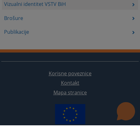
Vizualni identitet VSTV BiH
Brošure
Publikacije
Korisne poveznice
Kontakt
Mapa stranice
Redizajn web stranice je finansirala Evropska unija. Za njen sadržaj isključivo je odgovorno
Visoko sudsko i tužilačko vijeće BiH i ona ne odražava nužno stavove Evropske unije.