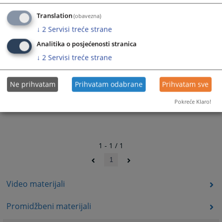
Službeni logo VSTV-a BiH (inačice i formati)
Translation
(obavezna)
Službeni logo VSTV-a BiH (corel verzija)
↓
2
Servisi treće strane
Analitika o posjećenosti stranica
↓
2
Servisi treće strane
Ne prihvatam
Prihvatam odabrane
Prihvatam sve
Pokreće Klaro!
1 - 1 / 1
1
Video materijali
Promidžbeni materijali