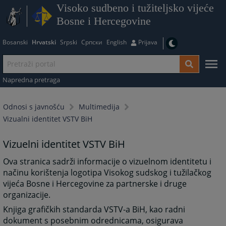
Visoko sudbeno i tužiteljsko vijeće
Bosne i Hercegovine
Bosanski
Hrvatski
Srpski
Српски
English
Prijava
Napredna pretraga
Odnosi s javnošću
Multimedija
Vizualni identitet VSTV BiH
Vizuelni identitet VSTV BiH
Ova stranica sadrži informacije o vizuelnom identitetu i
načinu korištenja logotipa Visokog sudskog i tužilačkog
vijeća Bosne i Hercegovine za partnerske i druge
organizacije.
Knjiga grafičkih standarda VSTV-a BiH, kao radni
dokument s posebnim odrednicama, osigurava