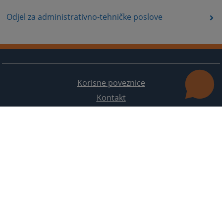
Odjel za administrativno-tehničke poslove
Korisne poveznice
Kontakt
Mapa stranice
Redizajn web stranice je finansirala Evropska unija. Za njen sadržaj isključivo je odgovorno
Visoko sudsko i tužilačko vijeće BiH i ona ne odražava nužno stavove Evropske unije.