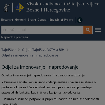
Visoko sudbeno i tužiteljsko vijeće
Bosne i Hercegovine
Bosanski
Hrvatski
Srpski
Српски
English
Prijava
Napredna pretraga
Tajništvo
Odjeli Tajništva VSTV-a BiH
Odjel za imenovanje i napredovanje
Odjel za imenovanje i napredovanje
Odjel za imenovanje i napredovanje ima osnovna zaduženja:
•
Pružanje savjeta, kontinuirano vođenje analiza i davanje mišljenja o
politikama koja se tiču svih dijelova postupka imenovanja nositelja
pravosudnih funkcija, kao i njihova karijerna napredovanja;
• Pružanje stručne potpore u pripremi nacrta odluka iz nadležnosti
rada Odjela;