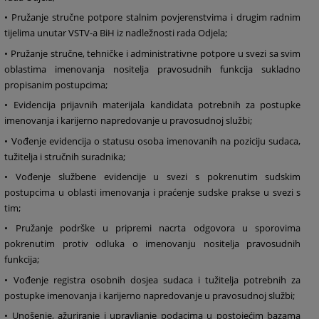
• Pružanje stručne potpore stalnim povjerenstvima i drugim radnim
tijelima unutar VSTV-a BiH iz nadležnosti rada Odjela;
• Pružanje stručne, tehničke i administrativne potpore u svezi sa svim
oblastima imenovanja nositelja pravosudnih funkcija sukladno
propisanim postupcima;
• Evidencija prijavnih materijala kandidata potrebnih za postupke
imenovanja i karijerno napredovanje u pravosudnoj službi;
• Vođenje evidencija o statusu osoba imenovanih na poziciju sudaca,
tužitelja i stručnih suradnika;
• Vođenje službene evidencije u svezi s pokrenutim sudskim
postupcima u oblasti imenovanja i praćenje sudske prakse u svezi s
tim;
• Pružanje podrške u pripremi nacrta odgovora u sporovima
pokrenutim protiv odluka o imenovanju nositelja pravosudnih
funkcija;
• Vođenje registra osobnih dosjea sudaca i tužitelja potrebnih za
postupke imenovanja i karijerno napredovanje u pravosudnoj službi;
• Unošenje, ažuriranje i upravljanje podacima u postojećim bazama