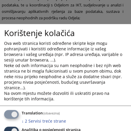
podataka, te u koordinaciji s Odjelom za IKT, sudjelovanje u analizi i
osmišljavanju aplikativnih rješenja za baze podataka, sustava i
procesa neophodnih za podršku radu Odjela;
• Sudjelovanje u postupcima srednjoročnog planiranja, godišnjeg
Korištenje kolačića
programiranja, praćenja i izvješćivanja u VSTV-u BiH;
•
Identificiranje, razvijanje i primjena novih i poboljšanih načina rada za
Ova web stranica koristi određene skripte koje mogu
potporu razvoju Tajništva VSTV-a BiH i postizanja utvrđenih ciljeva
pohranjivati i koristiti određene informacije iz vašeg
browsera i vašeg uređaja (npr. IP adresa uređaja, varijable o
VSTV-a BiH;
sesiji unutar browsera, ...).
• Obavljanje ostalih aktivnosti proizašlih iz nadležnosti Odjela i drugih
Neke od ovih informacija su nam neophodne i bez njih web
zadataka po nalogu direktora Tajništva VSTV-a BiH.
stranica ne bi mogla fukcionisati u svom punom obimu, dok
neke nisu prijeko neophodne a služe za dodatne stvari (npr.
267
PREGLEDA
procjenu nivoa posjećenosti, budućeg usavršavanja
stranice...).
Na ovom mjestu možete dozvoliti ili uskratiti pravo na
korištenje tih informacija.
Translation
(obavezna)
↓
2
Servisi treće strane
Analitika o posjećenosti stranica