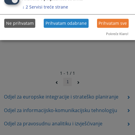
↓
2
Servisi treće strane
Ne prihvatam
Prihvatam odabrane
Prihvatam sve
Pokreće Klaro!
1 - 1 / 1
1
Odjel za europske integracije i strateško planiranje
Odjel za informacijsko-komunikacijsku tehnologiju
Odjel za pravosudnu analitiku i izvješćivanje