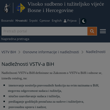
Visoko sudbeno i tužiteljsko vijeće
Bosne i Hercegovine
Bosanski
Hrvatski
Srpski
Српски
English
Prijava
Napredna pretraga
Nadležnosti
VSTV BiH
Osnovne informacije i nadležnosti
Nadležnosti VSTV-a BiH
Nadležnosti VSTV-a BiH definirane su Zakonom o VSTV-u BiH i odnose se,
između ostalog, na:
imenovanje nositelja pravosudnih funkcija na svim razinama u BiH,
stegovnu odgovornost sudaca i tužitelja,
stručno usavršavanje sudaca i tužitelja,
predlaganje godišnjih proračuna za sudove i tužiteljstva,
pravosudnu upravu i nadzor,