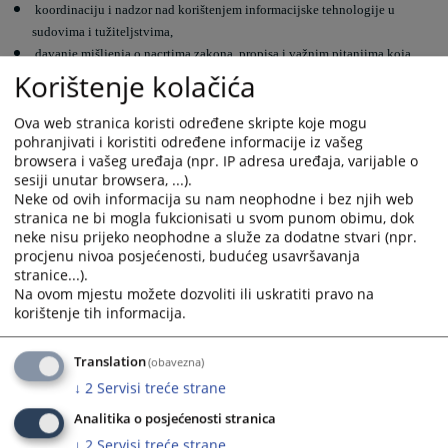
koordinaciju i nadzor nad korištenjem informacijske tehnologije u
sudovima i tužiteljstvima,
davanje mišljenja o nacrtima zakona, propisa i važnim pitanjima koja
Korištenje kolačića
mogu utjecati na pravosuđe, te
pokretanje postupka donošenja zakona i drugih propisa u područjima
značajnim za pravosuđe.
Ova web stranica koristi određene skripte koje mogu
pohranjivati i koristiti određene informacije iz vašeg
browsera i vašeg uređaja (npr. IP adresa uređaja, varijable o
sesiji unutar browsera, ...).
Neke od ovih informacija su nam neophodne i bez njih web
stranica ne bi mogla fukcionisati u svom punom obimu, dok
neke nisu prijeko neophodne a služe za dodatne stvari (npr.
320
PREGLEDA
procjenu nivoa posjećenosti, budućeg usavršavanja
stranice...).
Na ovom mjestu možete dozvoliti ili uskratiti pravo na
korištenje tih informacija.
Translation
(obavezna)
↓
2
Servisi treće strane
Analitika o posjećenosti stranica
↓
2
Servisi treće strane