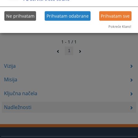
Ne prihvatam
Prihvatam odabrane
Prihvatam sve
Pokreće Klaro!
1 - 1 / 1
1
Vizija
Misija
Ključna načela
Nadležnosti