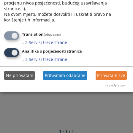
Identificiranje, razvoj i primjena novih i poboljšanih
procjenu nivoa posjećenosti, budućeg usavršavanja
metoda rada potrebnih za potporu razvoja
stranice...).
Tajništva VSTV-a BiH i provedbu utvrđenih ciljeva
Na ovom mjestu možete dozvoliti ili uskratiti pravo na
VSTV-a BiH;
korištenje tih informacija.
Obavljanje ostalih aktivnosti proizašlih iz
nadležnosti Odjela i drugih zadataka po nalogu
Translation
(obavezna)
ravnatelja Tajništva VSTV-a BiH.
↓
2
Servisi treće strane
Analitika o posjećenosti stranica
333
PREGLEDA
↓
2
Servisi treće strane
Ne prihvatam
Prihvatam odabrane
Prihvatam sve
Pokreće Klaro!
1 - 1 / 1