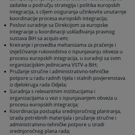
zadatke u području strategija i politika europskih
integracija, s ciljem osiguranja učinkovite unutarnje
koordinacije procesa europskih integracija;
Poslovi suradnje sa Direkcijom za europske
integracije u koordinaciji usklađivanja pravnog
sustava BiH sa acquis-em;
Kreiranje i provedba mehanizama za praćenje i
izvješćivanje rukovodstva o ispunjavanju obveza u
procesu europskih integracija, u suradnji sa svim
organizacijskim jedinicama VSTV-a BiH;
Pružanje stručne i administrativno-tehničke
potpore u radu radnih tijela i stalnih povjerenstava
iz djelokruga rada Odjela;
Suradnja s relevantnim institucijama i
organizacijama u vezi s ispunjavanjem obveza u
procesu europskih integracija;
Koordinacija postupka srednjoročnog planiranja,
izrada potrebnih materijala i pružanje stručne i
administrativno-tehničke potpore u izradi
srednjoročnog plana rada;