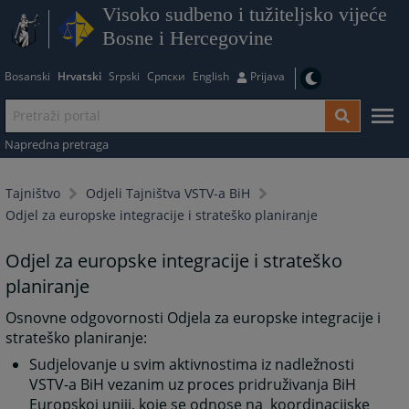
Visoko sudbeno i tužiteljsko vijeće
Bosne i Hercegovine
Bosanski
Hrvatski
Srpski
Српски
English
Prijava
Napredna pretraga
Tajništvo
Odjeli Tajništva VSTV-a BiH
Odjel za europske integracije i strateško planiranje
Odjel za europske integracije i strateško
planiranje
Osnovne odgovornosti Odjela za europske integracije i
strateško planiranje:
Sudjelovanje u svim aktivnostima iz nadležnosti
VSTV-a BiH vezanim uz proces pridruživanja BiH
Europskoj uniji, koje se odnose na koordinacijske