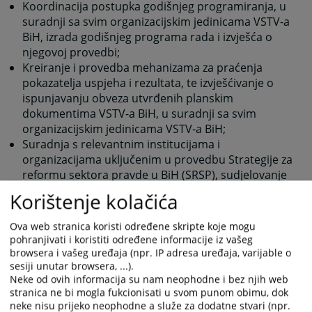
Koordinacija postupka godišnjeg programiranja, u
suradnji sa svim organizacijskim jedinicama VSTV-a
BiH, izrada godišnjeg programa rada i izvješća o
njegovoj provedbi;
Kreiranje i provedba mehanizama za praćenja
pokazatelja uspjeha i rezultata, te izvješćivanje o
ispunjavanju obveza utvrđenih planskim
dokumentima VSTV-a BiH, u suradnji sa svim
organizacijskim jedinicama VSTV-a BiH;
Suradnja s relevantnim institucijama i
organizacijama uključenim u provedbu Strategije za
reformu sektora pravde u BiH (SRSP), sudjelovanje
u radu radnih tijela SRSP-a i pripremi relevantnih
Korištenje kolačića
izvješća;
Unos, ažuriranje i upravljanje podacima u
Ova web stranica koristi određene skripte koje mogu
postojećim bazama podataka, te u koordinaciji sa
pohranjivati i koristiti određene informacije iz vašeg
Odjelom za IKT, sudjelovanje u analizi i
browsera i vašeg uređaja (npr. IP adresa uređaja, varijable o
osmišljavanju aplikativnih rješenja za baze
sesiji unutar browsera, ...).
Neke od ovih informacija su nam neophodne i bez njih web
podataka, sustave i procese potrebne za potporu
stranica ne bi mogla fukcionisati u svom punom obimu, dok
rada Odjela;
neke nisu prijeko neophodne a služe za dodatne stvari (npr.