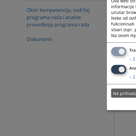
Ova web stra
informacije 
Okvir kompetencija, sadržaj
unutar brows
programa rada i analize
Neke od ovi
fukcionisat
provođenja programa rada
stvari (npr.
Na ovom mjes
Dokumenti
Tra
↓
2
Ana
↓
2
Ne prihva