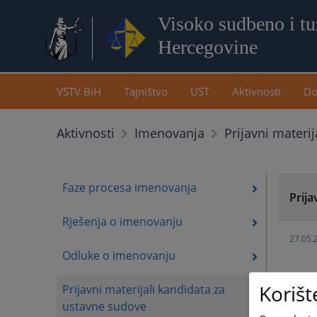
Visoko sudbeno i tuž
Hercegovine
VSTV BiH
Tajništvo
UST
Aktivnosti
Do
Prijavni materi
Aktivnosti
Imenovanja
Faze procesa imenovanja
Prija
Rješenja o imenovanju
27.05.
Odluke o imenovanju
Korišt
Prijavni materijali kandidata za
30.07.
ustavne sudove