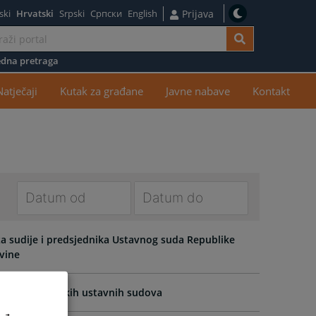
ski
Hrvatski
Srpski
Српски
English
Prijava
dna pretraga
žaj
Natječaji
Kutak za građane
Javne nabave
Kontakt
Navigate
Navigate
forward
forward
a sudije i predsjednika Ustavnog suda Republike
to
to
ovine
interact
interact
with
with
 suda entitetskih ustavnih sudova
the
the
calendar
calendar