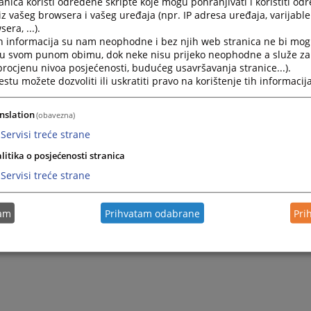
nica koristi određene skripte koje mogu pohranjivati i koristiti od
iz vašeg browsera i vašeg uređaja (npr. IP adresa uređaja, varijable 
era, ...).
h informacija su nam neophodne i bez njih web stranica ne bi mog
i u svom punom obimu, dok neke nisu prijeko neophodne a služe z
 procjenu nivoa posjećenosti, budućeg usavršavanja stranice...).
tu možete dozvoliti ili uskratiti pravo na korištenje tih informacija
nslation
(obavezna)
Servisi treće strane
litika o posjećenosti stranica
Servisi treće strane
tam
Prihvatam odabrane
Pri