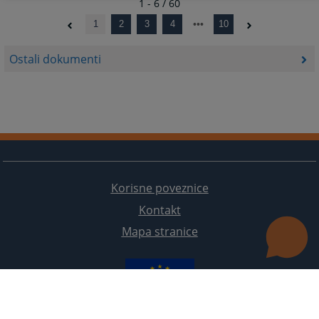
1 - 6 / 60
1
2
3
4
10
Ostali dokumenti
Korisne poveznice
Kontakt
Mapa stranice
Redizajn web stranice je finansirala Evropska unija. Za njen sadržaj isključivo je odgovorno