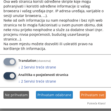
calendar
calendar
Ova web stranica koristi određene skripte koje mogu
Pravilnik Visokog sudbenog i tužiteljskog vijeća Bosne i
pohranjivati i koristiti određene informacije iz vašeg
and
and
Hercegovine u svezi s izvješćivanjem o imovini i interesima
browsera i vašeg uređaja (npr. IP adresa uređaja, varijable o
20.03.2024.
select
select
sesiji unutar browsera, ...).
a
a
Neke od ovih informacija su nam neophodne i bez njih web
date.
date.
Odluka o imenovanju službenika za informisanje
stranica ne bi mogla fukcionisati u svom punom obimu, dok
05.01.2024.
Press
Press
neke nisu prijeko neophodne a služe za dodatne stvari (npr.
the
the
procjenu nivoa posjećenosti, budućeg usavršavanja
stranice...).
question
question
Mišljenje VSTV-a BiH na Nacrt zakona
Na ovom mjestu možete dozvoliti ili uskratiti pravo na
23.06.2023.
mark
mark
korištenje tih informacija.
key
key
to
to
Pravilnik o internom prijavljivanju korupcije i zaštiti lica
koje prijavi korupciju u VSTV-u BiH
Translation
get
get
(obavezna)
22.07.2021.
the
the
↓
2
Servisi treće strane
keyboard
keyboard
Analitika o posjećenosti stranica
shortcuts
shortcuts
↓
2
Servisi treće strane
for
for
changing
changing
dates.
dates.
Ne prihvatam
Prihvatam odabrane
Prihvatam sve
Pokreće Klaro!