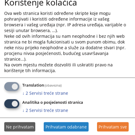
Korištenje kolačića
Ova web stranica koristi određene skripte koje mogu
pohranjivati i koristiti određene informacije iz vašeg
browsera i vašeg uređaja (npr. IP adresa uređaja, varijable o
sesiji unutar browsera, ...).
Neke od ovih informacija su nam neophodne i bez njih web
stranica ne bi mogla fukcionisati u svom punom obimu, dok
neke nisu prijeko neophodne a služe za dodatne stvari (npr.
procjenu nivoa posjećenosti, budućeg usavršavanja
stranice...).
Na ovom mjestu možete dozvoliti ili uskratiti pravo na
korištenje tih informacija.
Translation
(obavezna)
↓
2
Servisi treće strane
Analitika o posjećenosti stranica
↓
2
Servisi treće strane
Ne prihvatam
Prihvatam odabrane
Prihvatam sve