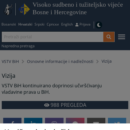
Visoko sudbeno i tužiteljsko vijeće
Bosne i Hercegovine
Bosanski
Hrvatski
Srpski
Српски
English
Prijava
Napredna pretraga
Vizija
VSTV BiH
Osnovne informacije i nadležnosti
Vizija
VSTV BiH kontinuirano doprinosi učvršćivanju
vladavine prava u BiH.
988
PREGLEDA