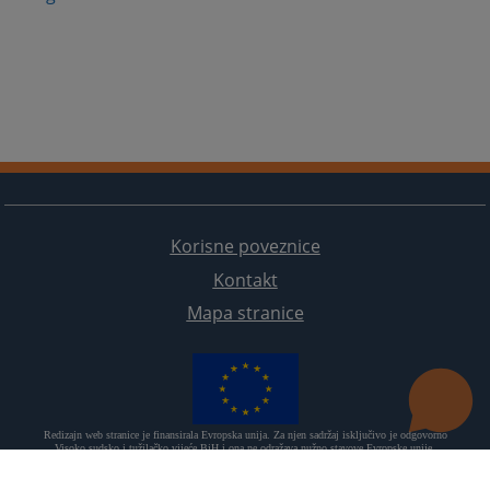
Korisne poveznice
Kontakt
Mapa stranice
Redizajn web stranice je finansirala Evropska unija. Za njen sadržaj isključivo je odgovorno
Visoko sudsko i tužilačko vijeće BiH i ona ne odražava nužno stavove Evropske unije.