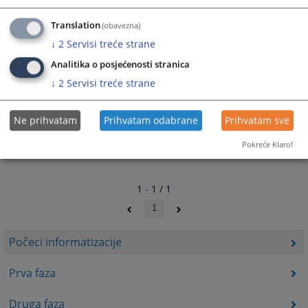
Sve inovacije i aktivnosti u procesu informatizacije
pravosuđa provedene su sa namjerom da krajnjim
Translation
(obavezna)
korisnicima, tj. građanima BiH, donesu dodatne koristi.
↓
2
Servisi treće strane
315
PREGLEDA
Analitika o posjećenosti stranica
↓
2
Servisi treće strane
Ne prihvatam
Prihvatam odabrane
Prihvatam sve
Pokreće Klaro!
1 - 1 / 1
1
Počeci informatizacije
Prva faza
Druga faza