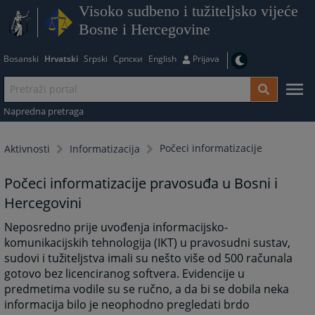
Visoko sudbeno i tužiteljsko vijeće
Bosne i Hercegovine
Bosanski
Hrvatski
Srpski
Српски
English
Prijava
Napredna pretraga
Počeci informatizacije
Aktivnosti
Informatizacija
Počeci informatizacije pravosuđa u Bosni i
Hercegovini
Neposredno prije uvođenja informacijsko-
komunikacijskih tehnologija (IKT) u pravosudni sustav,
sudovi i tužiteljstva imali su nešto više od 500 računala
gotovo bez licenciranog softvera. Evidencije u
predmetima vodile su se ručno, a da bi se dobila neka
informacija bilo je neophodno pregledati brdo