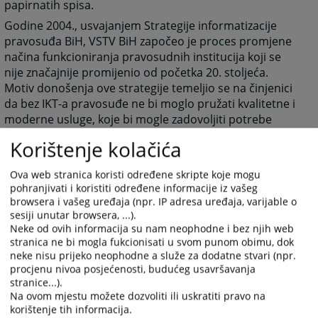
papirnatih spisa.
Godine 2004., usvajanjem Strategije informatizacije
pravosuđa BiH, VSTV BiH započeo je proces promjene
načina funkcioniranja pravosudnih institucija koji se
nije značajnije promijenio od početka 20. stoljeća.
Motiv donošenja ove strategije temeljio se na činjenici
da bez IKT-a pravosuđe ne bi moglo pružati kvalitetne i
moderne usluge, koje bi mogle zadovoljiti potrebe
društva, zbog čega je VSTV BiH pokrenuo proces
Korištenje kolačića
informatizacije pravosuđa kroz uspostavu neophodne
infrastrukture i uvođenja modernih IKT rješenja
Ova web stranica koristi određene skripte koje mogu
prilagođenih potrebama pravosuđa.
pohranjivati i koristiti određene informacije iz vašeg
U provođenju procesa informatizacije pravosuđa u
browsera i vašeg uređaja (npr. IP adresa uređaja, varijable o
sesiji unutar browsera, ...).
BiH, VSTV se uvijek vodio krajnjim ciljevima ovog
Neke od ovih informacija su nam neophodne i bez njih web
procesa, a to su:
stranica ne bi mogla fukcionisati u svom punom obimu, dok
pravovremeno i učinkovito pružanje kvalitetnih
neke nisu prijeko neophodne a služe za dodatne stvari (npr.
usluga, i
procjenu nivoa posjećenosti, budućeg usavršavanja
stranice...).
povećanje transparentnosti rada bh. sudova i
Na ovom mjestu možete dozvoliti ili uskratiti pravo na
tužiteljstava.
korištenje tih informacija.