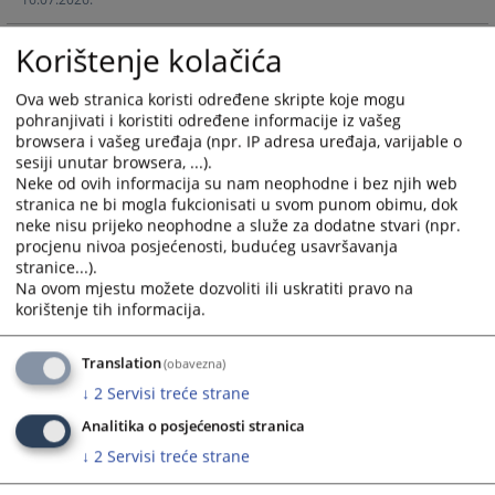
with
with
the
the
Korištenje kolačića
Izvještaj o radu Odjela za provođenje postupka po
calendar
calendar
izvještajima za period 2. juni - 2. decembar 2025. godine
and
and
24.12.2025.
Ova web stranica koristi određene skripte koje mogu
select
select
pohranjivati i koristiti određene informacije iz vašeg
a
a
browsera i vašeg uređaja (npr. IP adresa uređaja, varijable o
date.
date.
sesiji unutar browsera, ...).
Press
Press
Neke od ovih informacija su nam neophodne i bez njih web
the
the
stranica ne bi mogla fukcionisati u svom punom obimu, dok
question
question
neke nisu prijeko neophodne a služe za dodatne stvari (npr.
procjenu nivoa posjećenosti, budućeg usavršavanja
mark
mark
stranice...).
key
key
Na ovom mjestu možete dozvoliti ili uskratiti pravo na
to
to
korištenje tih informacija.
get
get
the
the
Translation
(obavezna)
keyboard
keyboard
↓
2
Servisi treće strane
shortcuts
shortcuts
for
for
Analitika o posjećenosti stranica
changing
changing
↓
2
Servisi treće strane
dates.
dates.