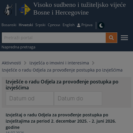
Visoko sudbeno i tužiteljsko vijeće
Bosne i Hercegovine
Bosanski
Hrvatski
Srpski
Српски
English
Prijava
Napredna pretraga
Aktivnosti
Izvješća o imovini i interesima
Izvješće o radu Odjela za provođenje postupka po izvješćima
Izvješće o radu Odjela za provođenje postupka po
izvješćima
Navigate
Navigate
Izvještaj o radu Odjela za provođenje postupka po
forward
forward
izvještajima za period 2. decembar 2025. - 2. juni 2026.
to
to
godine
interact
interact
16.07.2026.