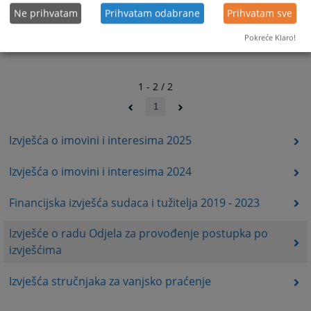
Ne prihvatam
Prihvatam odabrane
Prihvatam sve
Pokreće Klaro!
1 - 2 / 2
1
Izvješća o imovini i interesima 2025
Izvješća o imovini i interesima 2024
Financijska izvješća sudaca i tužitelja 2019 - 2023
Izvješće o radu Odjela za provođenje postupka po
izvješćima
Izvješća stručnjaka za vanjsko praćenje