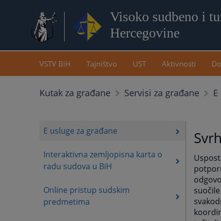
Visoko sudbeno i tuž
Hercegovine
VSTV BiH
Tajništvo
UST
Aktivnosti
Do
E
Kutak za građane
Servisi za građane
E usluge za građane
Svrh
Interaktivna zemljopisna karta o
Usposta
radu sudova u BiH
potpor
odgovor
Online pristup sudskim
suočile
svakodn
predmetima
koordin