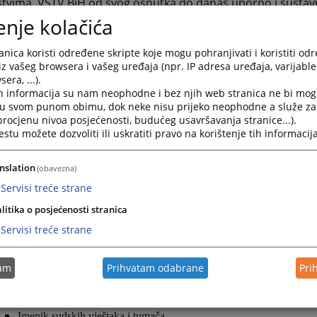
jstvima, VSTV BiH od svog osnutka do danas uporno i sustav
 i unaprjeđenju pravosudnog informacijskog sustava, čime 
enje kolačića
čena primjena informacijskih tehnologija u svakodnevnom 
jstvima širom Bosne i Hercegovine.
nica koristi određene skripte koje mogu pohranjivati i koristiti od
iz vašeg browsera i vašeg uređaja (npr. IP adresa uređaja, varijable 
 informatizacije u pravosuđu prvenstveno je motiviran pob
era, ...).
itosti i osiguranjem jednakog pristupa pravdi za sve građane
h informacija su nam neophodne i bez njih web stranica ne bi mog
t osiguravanja pravovremenih i adekvatnih informacija gra
i u svom punom obimu, dok neke nisu prijeko neophodne a služe z
uđa, VSTV BiH je 2007. godine pokrenuo proces razvoja web
 procjenu nivoa posjećenosti, budućeg usavršavanja stranice...).
đa Bosne i Hercegovine. Kako bi portal pravosuđa i web-st
tu možete dozvoliti ili uskratiti pravo na korištenje tih informacija
dnih institucija približili i prilagodili potrebama građana i 
 tijekom proteklih godina razvijen je niz funkcionalnosti port
nslation
(obavezna)
Interaktivna mapa o radu sudova u BiH
Servisi treće strane
Online pristup sudskim predmetima
litika o posjećenosti stranica
"E-sud" - Mobilna aplikacija za pristup sudskim predmetima
Servisi treće strane
Raspored suđenja
Kalkulator sudskih pristojbi
tam
Prihvatam odabrane
Pri
Kalkulator troškova sudskih postupaka
Potvrde o nevođenju kaznenog postupka
Imenik pravosudnih institucija
Imenik sudskih vještaka i tumača