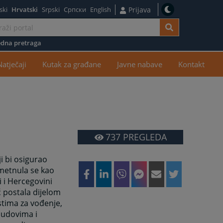
ski
Hrvatski
Srpski
Српски
English
Prijava
dna pretraga
žaj
Natječaji
Kutak za građane
Javne nabave
Kontakt
737
PREGLEDA
i bi osigurao
metnula se kao
 i Hercegovini
ć postala dijelom
tima za vođenje,
sudovima i