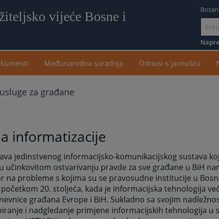
Bosan
iteljsko vijeće Bosne i
Idi
na
Napre
sadr
kumenti
Međunarodna suradnja
Odnosi s javnošću
 usluge za građane
a informatizacije
va jedinstvenog informacijsko-komunikacijskog sustava koj
u učinkovitom ostvarivanju pravde za sve građane u BiH na
 na probleme s kojima su se pravosudne institucije u Bosni
 početkom 20. stoljeća, kada je informacijska tehnologija ve
evnice građana Evrope i BiH. Sukladno sa svojim nadležnos
iranje i nadgledanje primjene informacijskih tehnologija u 