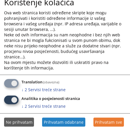
Korištenje kolačića
calendar
calendar
and
and
Ova web stranica koristi određene skripte koje mogu
select
select
pohranjivati i koristiti određene informacije iz vašeg
a
a
browsera i vašeg uređaja (npr. IP adresa uređaja, varijable o
date.
date.
sesiji unutar browsera, ...).
Press
Press
Neke od ovih informacija su nam neophodne i bez njih web
the
the
stranica ne bi mogla fukcionisati u svom punom obimu, dok
neke nisu prijeko neophodne a služe za dodatne stvari (npr.
question
question
procjenu nivoa posjećenosti, budućeg usavršavanja
mark
mark
stranice...).
key
key
Na ovom mjestu možete dozvoliti ili uskratiti pravo na
to
to
korištenje tih informacija.
get
get
the
the
Translation
(obavezna)
keyboard
keyboard
↓
2
Servisi treće strane
shortcuts
shortcuts
for
for
Analitika o posjećenosti stranica
changing
changing
↓
2
Servisi treće strane
dates.
dates.
Ne prihvatam
Prihvatam odabrane
Prihvatam sve