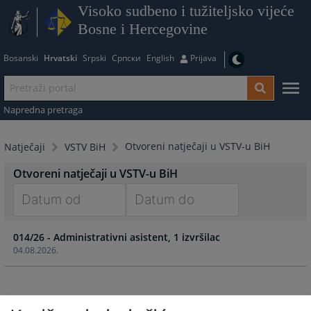
Visoko sudbeno i tužiteljsko vijeće
Bosne i Hercegovine
Bosanski
Hrvatski
Srpski
Српски
English
Prijava
Napredna pretraga
Otvoreni natječaji u VSTV-u BiH
Natječaji
VSTV BiH
Otvoreni natječaji u VSTV-u BiH
Navigate
Navigate
014/26 - Administrativni asistent, 1 izvršilac
forward
forward
04.08.2026.
to
to
interact
interact
with
with
the
the