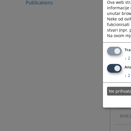
Ova web stra
Publications
21.02.
informacije 
unutar brows
Neke od ovi
03.09.
fukcionisat
stvari (npr.
Na ovom mjes
03.09.
Tra
03.09.
↓
2
Ana
03.09.
↓
2
07.05.
Ne prihva
28.02.
20.02.