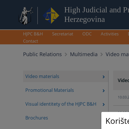
High Judicial and P
Herzegovina
HJPC B&H
Secretariat
ODC
Activities
Contact
Video mat
Public Relations
Multimedia
Video materials
Vide
Promotional Materials
10.03.
Visual identitety of the HJPC B&H
16.12.
Brochures
Korišt