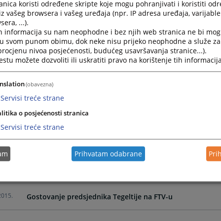
nica koristi određene skripte koje mogu pohranjivati i koristiti od
2022.
VIDEO : Portal Baza sudske prakse
iz vašeg browsera i vašeg uređaja (npr. IP adresa uređaja, varijable 
era, ...).
h informacija su nam neophodne i bez njih web stranica ne bi mog
2021.
Podrška pravosuđu u BiH- Jačanje tužilačkih kapaciteta u 
i u svom punom obimu, dok neke nisu prijeko neophodne a služe z
 procjenu nivoa posjećenosti, budućeg usavršavanja stranice...).
tu možete dozvoliti ili uskratiti pravo na korištenje tih informacija
2021.
Saradnja tužioca i ekonomskih stručnjaka u rješavanju p
nslation
(obavezna)
2021.
Stalna komisija za efikasnost i kvalitet tužilaštava koja d
Servisi treće strane
litika o posjećenosti stranica
2021.
E-SUD - mobilna aplikacija za pristup sudskim predmetima 
Servisi treće strane
2015.
Dokumentarac "KORUPCIJA" - Građani se trebaju ohrabriti
tam
Prihvatam odabrane
Pri
2015.
Gostovanje predsjednika Tegeltije na FTV-u
2015.
Gostovanje predsjednika Tegeltije na FTV-u