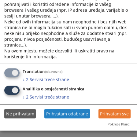
the
the
pohranjivati i koristiti određene informacije iz vašeg
calendar
calendar
browsera i vašeg uređaja (npr. IP adresa uređaja, varijable o
and
and
sesiji unutar browsera, ...).
Neke od ovih informacija su nam neophodne i bez njih web
select
select
stranica ne bi mogla fukcionisati u svom punom obimu, dok
a
a
neke nisu prijeko neophodne a služe za dodatne stvari (npr.
date.
date.
procjenu nivoa posjećenosti, budućeg usavršavanja
Press
Press
stranice...).
the
the
Na ovom mjestu možete dozvoliti ili uskratiti pravo na
question
question
korištenje tih informacija.
mark
mark
key
key
Translation
(obavezna)
to
to
↓
2
Servisi treće strane
get
get
Analitika o posjećenosti stranica
the
the
keyboard
keyboard
↓
2
Servisi treće strane
shortcuts
shortcuts
for
for
Ne prihvatam
Prihvatam odabrane
Prihvatam sve
changing
changing
dates.
dates.
Pokreće Klaro!