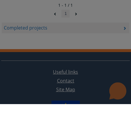
1 - 1 / 1
1
Completed projects
Useful links
Contact
Site Map
The redesign of the website was funded by the European Union. It is solely responsible for its content
the High Judicial and Prosecutorial Council of BiH also does not necessarily reflect the views of the
European Union.