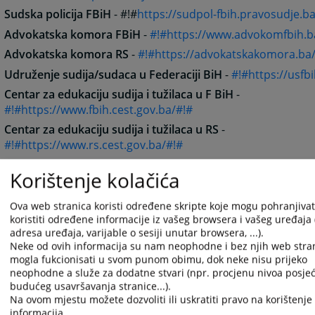
Sudska policija FBiH
- #!#
https://sudpol-fbih.pravosudje.ba
Advokatska komora FBiH
-
#!#https://www.advokomfbih.b
Advokatska komora RS
-
#!#https://advokatskakomora.ba
Udruženje sudija/sudaca u Federaciji BiH
-
#!#https://usfb
Centar za edukaciju sudija i tužilaca u F BiH
-
#!#https://www.fbih.cest.gov.ba/#!#
Centar za edukaciju sudija i tužilaca u RS
-
#!#https://www.rs.cest.gov.ba/#!#
Agencija za državnu službu BiH
- #!#
http://www.ads.gov.ba
Korištenje kolačića
Informacioni sistem za upravljanje procesom organizacij
(TMS)
- #!#
https://www.ilearn.gov.ba/
#!#
Ova web stranica koristi određene skripte koje mogu pohranjivati
koristiti određene informacije iz vašeg browsera i vašeg uređaja 
Američka pravna zajednica
-
#!#https://www.ajs.org/#!#
adresa uređaja, varijable o sesiji unutar browsera, ...).
Evropski sud za ljudska prava
-
#!#https://www.echr.coe.in
Neke od ovih informacija su nam neophodne i bez njih web stran
mogla fukcionisati u svom punom obimu, dok neke nisu prijeko
Evropska komisija za efikasnost pravosuđa Vijeća Evrope
neophodne a služe za dodatne stvari (npr. procjenu nivoa posjeć
#!#
CEPEJ
#!# -
budućeg usavršavanja stranice...).
#!#https://www.coe.int/T/dghl/cooperation/cepej/default_
Na ovom mjestu možete dozvoliti ili uskratiti pravo na korištenje 
Globalni sudovi
-
#!#https://globalcourts.com/#!#
informacija.