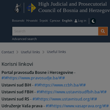
High Judicial and Prosecutorial
Council of Bosnia and Herzegov
Bosanski
Hrvatski
Srpski
Српски
English
Log in
Advanced search
Useful links
Contact
Useful links
Korisni linkovi
Portal pravosuđa Bosne i Hercegovine
-
#!#https://www.pravosudje.ba/#!#
Ustavni sud BiH
-
#!#https://www.ccbh.ba/#!#
Ustavni sud FBiH
-
#!#https://www.ustavnisudfbih.ba/#!#
Ustavni sud RS
-
#!#https://www.ustavnisud.org/#!#
Udruženje Vaša prava
-
#!#https://www.vasaprava.org/#!#