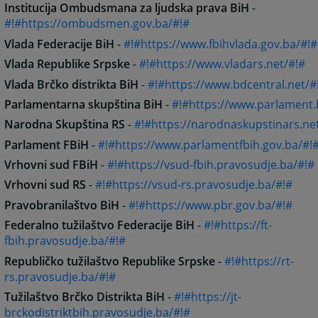
Institucija Ombudsmana za ljudska prava BiH
-
#!#https://ombudsmen.gov.ba/#!#
Vlada Federacije BiH
-
#!#https://www.fbihvlada.gov.ba/#!#
Vlada Republike Srpske
-
#!#https://www.vladars.net/#!#
Vlada Brčko distrikta BiH
-
#!#https://www.bdcentral.net/#
Parlamentarna skupština BiH
-
#!#https://www.parlament.
Narodna Skupština RS
-
#!#https://narodnaskupstinars.ne
Parlament FBiH
-
#!#https://www.parlamentfbih.gov.ba/#!
Vrhovni sud FBiH
-
#!#https://vsud-fbih.pravosudje.ba/#!#
Vrhovni sud RS
-
#!#https://vsud-rs.pravosudje.ba/#!#
Pravobranilaštvo BiH
-
#!#https://www.pbr.gov.ba/#!#
Federalno tužilaštvo Federacije BiH
-
#!#https://ft-
fbih.pravosudje.ba/#!#
Republičko tužilaštvo Republike Srpske
-
#!#https://rt-
rs.pravosudje.ba/#!#
Tužilaštvo Brčko Distrikta BiH
-
#!#https://jt-
brckodistriktbih.pravosudje.ba/#!#