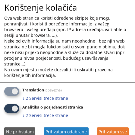
Korištenje kolačića
adrese:
prijava.nepravilnosti@pravosudje.ba
Podnesene prijave će se smatrati prijavama o netačnosti
Ova web stranica koristi određene skripte koje mogu
navoda u izvještaju u smislu odredbe člana 86c. stav (2)
pohranjivati i koristiti određene informacije iz vašeg
Zakona o VSTV-u BiH, na osnovu kojih će se, u pravilu,
browsera i vašeg uređaja (npr. IP adresa uređaja, varijable o
inicirati provođenje dodatne provjere Izvještaja. U roku od
sesiji unutar browsera, ...).
60 dana od dana podnošenja, podnosiocu prijave će biti
Neke od ovih informacija su nam neophodne i bez njih web
stranica ne bi mogla fukcionisati u svom punom obimu, dok
dostavljena informacija o preduzetim aktivnostima.
neke nisu prijeko neophodne a služe za dodatne stvari (npr.
procjenu nivoa posjećenosti, budućeg usavršavanja
3824
VIEWS
stranice...).
Na ovom mjestu možete dozvoliti ili uskratiti pravo na
korištenje tih informacija.
Translation
(obavezna)
↓
2
Servisi treće strane
Files
Analitika o posjećenosti stranica
Dopis broj 15-09-10-929-2/2026
↓
2
Servisi treće strane
Uputstvo o načinu popunjavanja obrasca izvještaja o
imovini i interesima sudija, tužilaca i članova Vijeća
Ne prihvatam
Prihvatam odabrane
Prihvatam sve
Najčešće postavljena pitanja u vezi popunjavanja