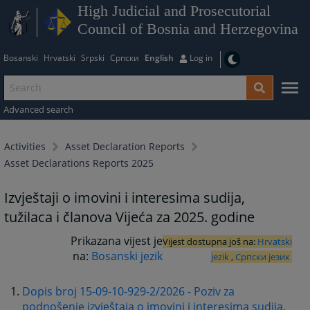
High Judicial and Prosecutorial
Council of Bosnia and Herzegovina
Bosanski
Hrvatski
Srpski
Српски
English
Log in
Advanced search
Activities
Asset Declaration Reports
Asset Declarations Reports 2025
Izvještaji o imovini i interesima sudija,
tužilaca i članova Vijeća za 2025. godine
Prikazana vijest je
Vijest dostupna još na:
Hrvatski
na:
Bosanski jezik
jezik
,
Српски језик
Dopis broj 15-09-10-929-2/2026 - Poziv za
podnošenje izvještaja o imovini i interesima sudija,