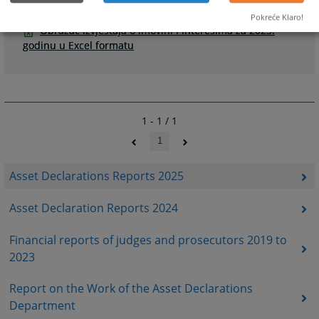
izvještaja o imovini i interesima
Pokreće Klaro!
Obrazac izvještaja o imovini i interesima za 2025.
godinu u Excel formatu
1 - 1 / 1
1
Asset Declarations Reports 2025
Asset Declaration Reports 2024
Financial reports of judges and prosecutors 2019 to
2023
Report on the Work of the Asset Declarations
Department