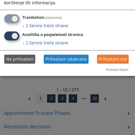
korištenje tih informacija.
Odluka o imenovanju - Zahirović Asja
24.06.2025.
Translation
(obavezna)
↓
2
Servisi treće strane
Analitika o posjećenosti stranica
↓
2
Servisi treće strane
Ne prihvatam
Prihvatam odabrane
Prihvatam sve
Pokreće Klaro!
1 - 10 / 273
1
2
3
4
28
Appointment Process Phases
Resolution decisions