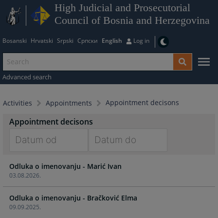
High Judicial and Prosecutorial
Council of Bosnia and Herzegovina
Bosanski
Hrvatski
Srpski
Српски
English
Log in
Advanced search
Appointment decisons
Activities
Appointments
Appointment decisons
Navigate
Navigate
Odluka o imenovanju - Marić Ivan
forward
forward
03.08.2026.
to
to
interact
interact
Odluka o imenovanju - Bračković Elma
with
with
09.09.2025.
the
the