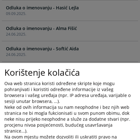
calendar
calendar
Odluka o imenovanju - Hasić Lejla
and
and
09.09.2025.
select
select
a
a
Odluka o imenovanju - Alma Fišić
date.
date.
24.06.2025.
Press
Press
the
the
Odluka o imenovanju - Softić Aida
question
question
24.06.2025.
mark
mark
key
key
Odluka o imenovanju - Ivana Pavić
Korištenje kolačića
to
to
24.06.2025.
get
get
Ova web stranica koristi određene skripte koje mogu
the
the
pohranjivati i koristiti određene informacije iz vašeg
Odluka o imenovanju - Žigić Indira
keyboard
keyboard
browsera i vašeg uređaja (npr. IP adresa uređaja, varijable o
24.06.2025.
shortcuts
shortcuts
sesiji unutar browsera, ...).
for
for
Neke od ovih informacija su nam neophodne i bez njih web
Odluka o imenovanju - Bubić Kuralić Dženana
changing
changing
stranica ne bi mogla fukcionisati u svom punom obimu, dok
24.06.2025.
dates.
dates.
neke nisu prijeko neophodne a služe za dodatne stvari (npr.
procjenu nivoa posjećenosti, budućeg usavršavanja
Odluka o imenovanju - Alen Mehić
stranice...).
24.06.2025.
Na ovom mjestu možete dozvoliti ili uskratiti pravo na