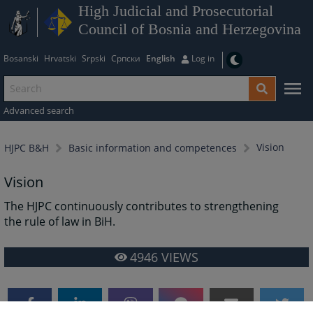
High Judicial and Prosecutorial
Council of Bosnia and Herzegovina
Bosanski
Hrvatski
Srpski
Српски
English
Log in
Advanced search
Vision
HJPC B&H
Basic information and competences
Vision
The HJPC continuously contributes to strengthening
the rule of law in BiH.
4946
VIEWS