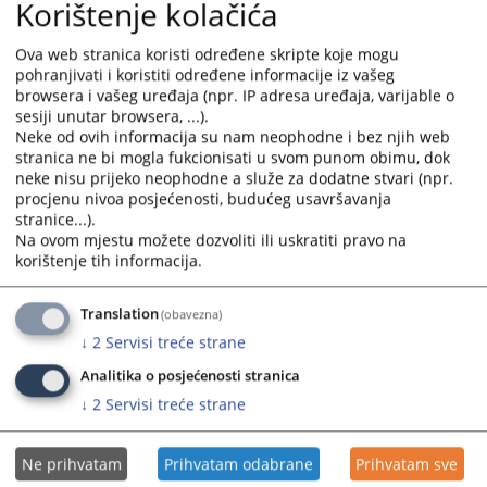
Korištenje kolačića
Ova web stranica koristi određene skripte koje mogu
pohranjivati i koristiti određene informacije iz vašeg
browsera i vašeg uređaja (npr. IP adresa uređaja, varijable o
sesiji unutar browsera, ...).
Neke od ovih informacija su nam neophodne i bez njih web
stranica ne bi mogla fukcionisati u svom punom obimu, dok
neke nisu prijeko neophodne a služe za dodatne stvari (npr.
procjenu nivoa posjećenosti, budućeg usavršavanja
stranice...).
Na ovom mjestu možete dozvoliti ili uskratiti pravo na
korištenje tih informacija.
Translation
(obavezna)
↓
2
Servisi treće strane
Analitika o posjećenosti stranica
↓
2
Servisi treće strane
Ne prihvatam
Prihvatam odabrane
Prihvatam sve