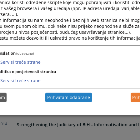
nica koristi određene skripte koje mogu pohranjivati i koristiti od
iz vašeg browsera i vašeg uređaja (npr. IP adresa uređaja, varijable 
era, ...).
2016.
Obilježavanje Evropskog dana civilne pravde u Mostaru
h informacija su nam neophodne i bez njih web stranica ne bi mog
i u svom punom obimu, dok neke nisu prijeko neophodne a služe z
 procjenu nivoa posjećenosti, budućeg usavršavanja stranice...).
2015.
Guidelines for the Prevention of Sexual and Gender-based
tu možete dozvoliti ili uskratiti pravo na korištenje tih informacija
Bosnia and Herzegovina
nslation
(obavezna)
2014.
Da li ste svjedok ili žrtva?
Servisi treće strane
litika o posjećenosti stranica
2014.
Promotivna afiša o kvalifikacionom testiranju
Servisi treće strane
2014.
Support for Improving Judicial Efficiency
tam
Prihvatam odabrane
Pri
2014.
Court bailliffs
2014.
Strengthening the Judiciary of BiH - Informatisation and I