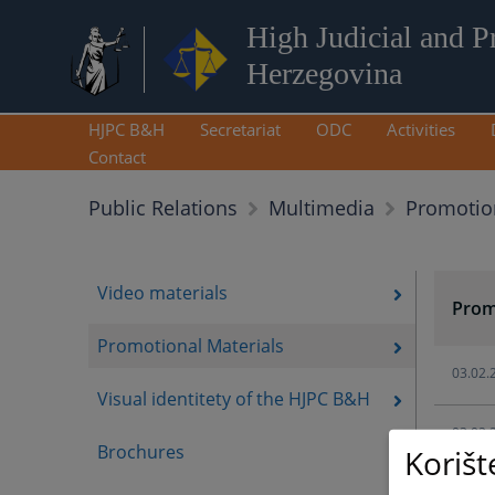
High Judicial and P
Herzegovina
HJPC B&H
Secretariat
ODC
Activities
Contact
Promotion
Public Relations
Multimedia
Video materials
Prom
Promotional Materials
03.02.
Visual identitety of the HJPC B&H
03.02.
Brochures
Korišt
03.02.