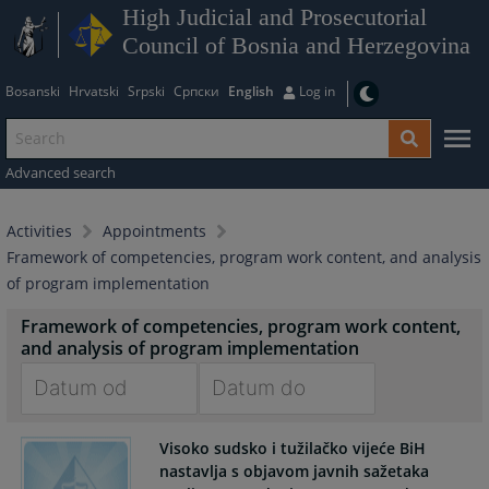
High Judicial and Prosecutorial
Council of Bosnia and Herzegovina
Bosanski
Hrvatski
Srpski
Српски
English
Log in
Advanced search
Activities
Appointments
Framework of competencies, program work content, and analysis
of program implementation
Framework of competencies, program work content,
and analysis of program implementation
Navigate
Navigate
Visoko sudsko i tužilačko vijeće BiH
forward
forward
nastavlja s objavom javnih sažetaka
to
to