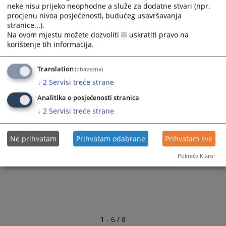
Program rada izabranog glavnog tužioca
neke nisu prijeko neophodne a služe za dodatne stvari (npr.
Tužilaštva BiH Milanka Kajganića
procjenu nivoa posjećenosti, budućeg usavršavanja
stranice...).
16.11.2022.
Na ovom mjestu možete dozvoliti ili uskratiti pravo na
korištenje tih informacija.
Program rada kandidata za poziciju
Translation
(obavezna)
glavnog tužioca Tužilaštva BiH Gordane
↓
2
Servisi treće strane
Tadić
Analitika o posjećenosti stranica
30.01.2019.
↓
2
Servisi treće strane
Ne prihvatam
Prihvatam odabrane
Prihvatam sve
Pokreće Klaro!
1 - 6 / 8