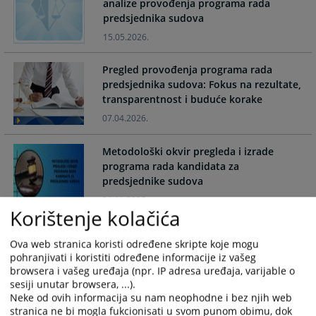
analize provođenja programa rada
interact
interact
predsjednika sudova
with
with
the
the
15.05.2026.
calendar
calendar
and
and
Pregled provođenja programa rada
select
select
predsjednika sudova: Fokus na rezultate,
a
a
transparentnost i buduće korake
date.
date.
07.04.2026.
Press
Press
the
the
Metodološki okvir pregleda i izrade
question
question
programa rada kandidata za
mark
mark
predsjednike sudova
key
key
21.11.2025.
to
to
Korištenje kolačića
get
get
Program rada kandidata za predsjednika
the
the
Ova web stranica koristi određene skripte koje mogu
Suda Bosne i Hercegovine - Ranko
keyboard
keyboard
pohranjivati i koristiti određene informacije iz vašeg
Debevec
shortcuts
shortcuts
browsera i vašeg uređaja (npr. IP adresa uređaja, varijable o
19.01.2023.
sesiji unutar browsera, ...).
for
for
Neke od ovih informacija su nam neophodne i bez njih web
changing
changing
stranica ne bi mogla fukcionisati u svom punom obimu, dok
dates.
dates.