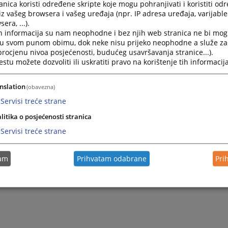
nica koristi određene skripte koje mogu pohranjivati i koristiti od
iz vašeg browsera i vašeg uređaja (npr. IP adresa uređaja, varijable 
era, ...).
h informacija su nam neophodne i bez njih web stranica ne bi mog
i u svom punom obimu, dok neke nisu prijeko neophodne a služe z
 procjenu nivoa posjećenosti, budućeg usavršavanja stranice...).
tu možete dozvoliti ili uskratiti pravo na korištenje tih informacija
nslation
(obavezna)
Servisi treće strane
litika o posjećenosti stranica
Servisi treće strane
tam
Prihvatam odabrane
Pri