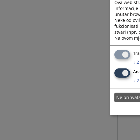
Ova web stra
informacije 
unutar brows
Neke od ovi
fukcionisat
stvari (npr.
Na ovom mjes
Tra
↓
2
Ana
↓
2
Ne prihva