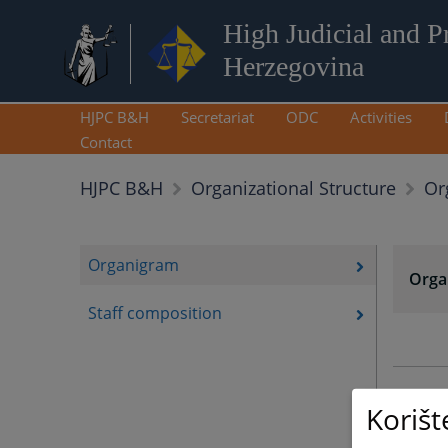
High Judicial and P
Herzegovina
HJPC B&H
Secretariat
ODC
Activities
Contact
Or
HJPC B&H
Organizational Structure
Organigram
Orga
Staff composition
Korišt