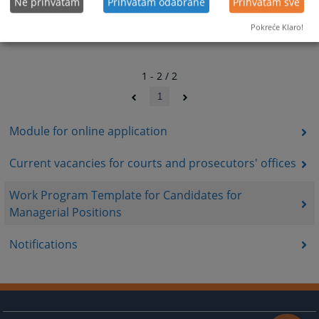
Ne prihvatam
Prihvatam odabrane
Prihvatam sve
Pokreće Klaro!
1 - 2 / 2
1
Module for online application
Current vacancies for courts and prosecutors' offices
Work Program Template for Candidates for
Managerial Positions
Notifications