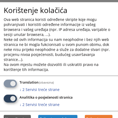
with
with
the
the
Korištenje kolačića
calendar
calendar
and
and
Ova web stranica koristi određene skripte koje mogu
select
select
pohranjivati i koristiti određene informacije iz vašeg
browsera i vašeg uređaja (npr. IP adresa uređaja, varijable o
a
a
sesiji unutar browsera, ...).
date.
date.
Neke od ovih informacija su nam neophodne i bez njih web
Press
Press
stranica ne bi mogla fukcionisati u svom punom obimu, dok
the
the
neke nisu prijeko neophodne a služe za dodatne stvari (npr.
question
question
procjenu nivoa posjećenosti, budućeg usavršavanja
mark
mark
stranice...).
Na ovom mjestu možete dozvoliti ili uskratiti pravo na
key
key
korištenje tih informacija.
to
to
get
get
the
the
Translation
(obavezna)
keyboard
keyboard
↓
2
Servisi treće strane
shortcuts
shortcuts
Analitika o posjećenosti stranica
for
for
↓
2
Servisi treće strane
changing
changing
dates.
dates.