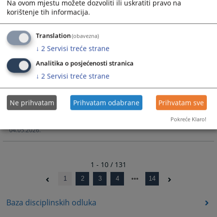
Na ovom mjestu možete dozvoliti ili uskratiti pravo na
1170/2026
korištenje tih informacija.
08.06.2026.
Translation
(obavezna)
Nastavak pripremnog ročišta u predmetu broj: 11-07-6-
580/2026
↓
2
Servisi treće strane
19.05.2026.
Analitika o posjećenosti stranica
↓
2
Servisi treće strane
Nastavak glavne rasprave u predmetu broj: 11-07-6-113/26
15.05.2026.
Ne prihvatam
Prihvatam odabrane
Prihvatam sve
Ročište za glavnu raspravu u predmetu broj: 11-07-6-
Pokreće Klaro!
423/2026
04.05.2026.
1 - 10 / 131
1
2
3
4
14
Baza disciplinskih odluka