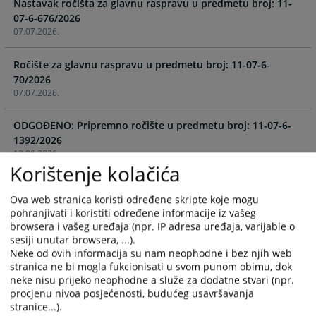
Nastavak ročišta za glavnu raspravu u predmetu broj: 11-
the
the
07-6-676/2026
calendar
calendar
07.07.2026.
and
and
select
select
Ročište za glavnu raspravu u predmetu broj: 11-07-6-
a
a
70/2026
date.
date.
07.07.2026.
Press
Press
the
the
ODGOĐENO: Pripremno ročište u predmetu broj: 11-07-6-
question
question
1392/2026
mark
mark
12.06.2026.
key
key
Korištenje kolačića
to
to
Ročište za glavnu raspravu u predmetu broj: 11-07-6-
get
get
Ova web stranica koristi određene skripte koje mogu
580/2026
the
the
pohranjivati i koristiti određene informacije iz vašeg
09.06.2026.
keyboard
keyboard
browsera i vašeg uređaja (npr. IP adresa uređaja, varijable o
shortcuts
shortcuts
sesiji unutar browsera, ...).
Ročište za glavnu raspravu u predmetu broj: 11-07-6-
Neke od ovih informacija su nam neophodne i bez njih web
for
for
423/2026
stranica ne bi mogla fukcionisati u svom punom obimu, dok
changing
changing
09.06.2026.
neke nisu prijeko neophodne a služe za dodatne stvari (npr.
dates.
dates.
procjenu nivoa posjećenosti, budućeg usavršavanja
stranice...).
Ročište za glavnu raspravu u predmetu broj: 11-07-6-