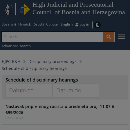
High Judicial and Prosecutorial
Council of Bosnia and Herzegovina
Bosanski
Hrvatski
Srpski
Српски
English
Log in
Advanced search
HJPC B&H
Disciplinary proceedings
Schedule of disciplinary hearings
Schedule of disciplinary hearings
Navigate
Navigate
Nastavak pripremnog ročišta u predmetu broj: 11-07-6-
forward
forward
699/2026
to
to
05.08.2026.
interact
interact
with
with