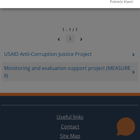
dates.
dates.
Pokreće Klaro!
1 - 1 / 1
1
USAID Anti-Corruption Justice Project
Monitoring and evaluation support project (MEASURE
II)
Useful links
Contact
Site Map