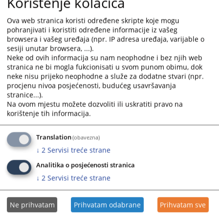
Korištenje kolačića
interact
interact
with
with
PROJEKAT PODRŠKE MONITORINGU I EVALUACIJI (MEASURE-
Ova web stranica koristi određene skripte koje mogu
the
the
pohranjivati i koristiti određene informacije iz vašeg
BIH)
calendar
calendar
browsera i vašeg uređaja (npr. IP adresa uređaja, varijable o
and
and
sesiji unutar browsera, ...).
Neke od ovih informacija su nam neophodne i bez njih web
select
select
stranica ne bi mogla fukcionisati u svom punom obimu, dok
a
a
neke nisu prijeko neophodne a služe za dodatne stvari (npr.
date.
date.
procjenu nivoa posjećenosti, budućeg usavršavanja
Press
Press
stranice...).
the
the
Na ovom mjestu možete dozvoliti ili uskratiti pravo na
question
question
korištenje tih informacija.
mark
mark
key
key
Translation
(obavezna)
to
to
↓
2
Servisi treće strane
get
get
the
the
Analitika o posjećenosti stranica
keyboard
keyboard
↓
2
Servisi treće strane
shortcuts
shortcuts
for
for
Ne prihvatam
Prihvatam odabrane
Prihvatam sve
changing
changing