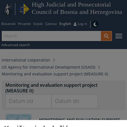
High Judicial and Prosecutorial
Council of Bosnia and Herzegovina
Bosanski
Hrvatski
Srpski
Српски
English
Log in
Advanced search
International cooperation
US Agency for International Development (USAID)
Monitoring and evaluation support project (MEASURE II)
Monitoring and evaluation support project
(MEASURE II)
Navigate
Navigate
forward
forward
MONITORING AND EVALUATION SUPPORT
to
to
ACTIVITY (MEASURE II)