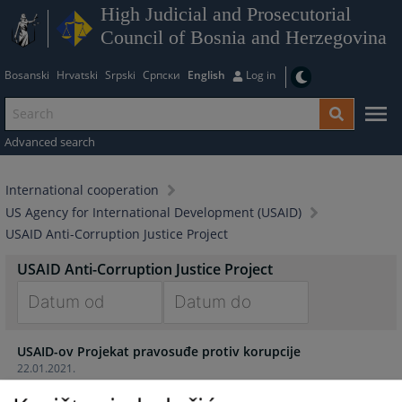
High Judicial and Prosecutorial
Council of Bosnia and Herzegovina
Bosanski
Hrvatski
Srpski
Српски
English
Log in
Advanced search
International cooperation
US Agency for International Development (USAID)
USAID Anti-Corruption Justice Project
USAID Anti-Corruption Justice Project
Navigate
Navigate
USAID-ov Projekat pravosuđe protiv korupcije
forward
forward
22.01.2021.
to
to
interact
interact