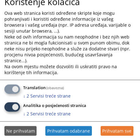
Korištenje kolačića
with
with
the
the
Ova web stranica koristi određene skripte koje mogu
calendar
calendar
pohranjivati i koristiti određene informacije iz vašeg
and
and
browsera i vašeg uređaja (npr. IP adresa uređaja, varijable o
select
select
sesiji unutar browsera, ...).
Neke od ovih informacija su nam neophodne i bez njih web
a
a
stranica ne bi mogla fukcionisati u svom punom obimu, dok
date.
date.
neke nisu prijeko neophodne a služe za dodatne stvari (npr.
Press
Press
procjenu nivoa posjećenosti, budućeg usavršavanja
the
the
stranice...).
question
question
Na ovom mjestu možete dozvoliti ili uskratiti pravo na
mark
mark
korištenje tih informacija.
key
key
to
to
Translation
(obavezna)
get
get
↓
2
Servisi treće strane
the
the
Analitika o posjećenosti stranica
keyboard
keyboard
shortcuts
shortcuts
↓
2
Servisi treće strane
for
for
changing
changing
Ne prihvatam
Prihvatam odabrane
Prihvatam sve
dates.
dates.