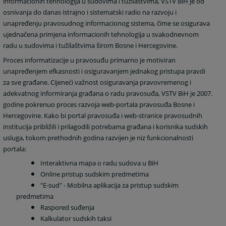
informacionih tehnologija u sudovima i tužilaštvima, VSTV BiH je od
osnivanja do danas istrajno i sistematski radio na razvoju i
unapređenju pravosudnog informacionog sistema, čime se osigurava
ujednačena primjena informacionih tehnologija u svakodnevnom
radu u sudovima i tužilaštvima širom Bosne i Hercegovine.
Proces informatizacije u pravosuđu primarno je motiviran
unapređenjem efkasnosti i osiguravanjem jednakog pristupa pravdi
za sve građane. Cijeneći važnost osiguravanja pravovremenog i
adekvatnog informiranja građana o radu pravosuđa, VSTV BiH je 2007.
godine pokrenuo proces razvoja web-portala pravosuđa Bosne i
Hercegovine. Kako bi portal pravosuđa i web-stranice pravosudnih
institucija približili i prilagodili potrebama građana i korisnika sudskih
usluga, tokom prethodnih godina razvijen je niz funkcionalnosti
portala:
Interaktivna mapa o radu sudova u BiH
Online pristup sudskim predmetima
"E-sud" - Mobilna aplikacija za pristup sudskim
predmetima
Raspored suđenja
Kalkulator sudskih taksi