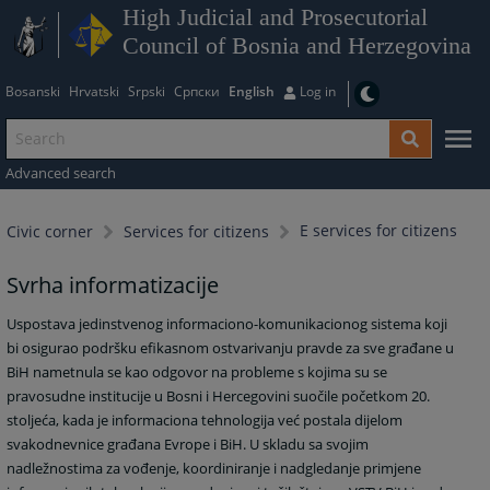
High Judicial and Prosecutorial
Council of Bosnia and Herzegovina
Bosanski
Hrvatski
Srpski
Српски
English
Log in
Advanced search
E services for citizens
Civic corner
Services for citizens
Svrha informatizacije
Uspostava jedinstvenog informaciono-komunikacionog sistema koji
bi osigurao podršku efikasnom ostvarivanju pravde za sve građane u
BiH nametnula se kao odgovor na probleme s kojima su se
pravosudne institucije u Bosni i Hercegovini suočile početkom 20.
stoljeća, kada je informaciona tehnologija već postala dijelom
svakodnevnice građana Evrope i BiH. U skladu sa svojim
nadležnostima za vođenje, koordiniranje i nadgledanje primjene