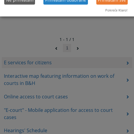
Pokreće Klaro!
1 - 1 / 1
1
E services for citizens
Interactive map featuring information on work of
courts in B&H
Online access to court cases
"E-court" - Mobile application for access to court
cases
Hearings' Schedule