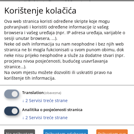
Kalkulator troškova sudskih postupaka
Korištenje kolačića
Uvjerenja o nevođenju krivičnog postupka
Adresar pravosudnih institucija
Ova web stranica koristi određene skripte koje mogu
Adresar sudskih vještaka i tumača
pohranjivati i koristiti određene informacije iz vašeg
Adresar advokata
browsera i vašeg uređaja (npr. IP adresa uređaja, varijable o
Registri poslovnih subjekata u BiH
sesiji unutar browsera, ...).
Neke od ovih informacija su nam neophodne i bez njih web
Sve aktivnosti imaju za cilj unaprijediti rad pravosuđa, osigurati bolje i
stranica ne bi mogla fukcionisati u svom punom obimu, dok
kvalitetnije elektronske komunikacije s pravosuđem.
neke nisu prijeko neophodne a služe za dodatne stvari (npr.
procjenu nivoa posjećenosti, budućeg usavršavanja
18728
VIEWS
stranice...).
Na ovom mjestu možete dozvoliti ili uskratiti pravo na
korištenje tih informacija.
Translation
(obavezna)
↓
2
Servisi treće strane
Analitika o posjećenosti stranica
↓
2
Servisi treće strane
Ne prihvatam
Prihvatam odabrane
Prihvatam sve