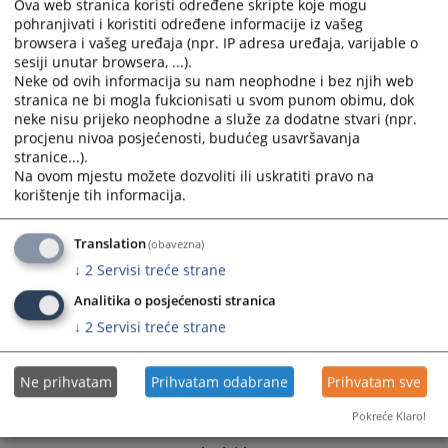
calendar
calendar
Ova web stranica koristi određene skripte koje mogu
pohranjivati i koristiti određene informacije iz vašeg
and
and
browsera i vašeg uređaja (npr. IP adresa uređaja, varijable o
select
select
sesiji unutar browsera, ...).
a
a
Neke od ovih informacija su nam neophodne i bez njih web
date.
date.
stranica ne bi mogla fukcionisati u svom punom obimu, dok
Press
Press
neke nisu prijeko neophodne a služe za dodatne stvari (npr.
the
the
procjenu nivoa posjećenosti, budućeg usavršavanja
stranice...).
question
question
Na ovom mjestu možete dozvoliti ili uskratiti pravo na
mark
mark
korištenje tih informacija.
key
key
to
to
Translation
(obavezna)
get
get
the
the
↓
2
Servisi treće strane
keyboard
keyboard
Analitika o posjećenosti stranica
shortcuts
shortcuts
↓
2
Servisi treće strane
for
for
changing
changing
dates.
dates.
Ne prihvatam
Prihvatam odabrane
Prihvatam sve
Pokreće Klaro!