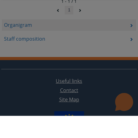
1 - 1 / 1
1
Organigram
Staff composition
Useful links
Contact
Site Map
The redesign of the website was funded by the European Union. It is solely responsible for its content
the High Judicial and Prosecutorial Council of BiH also does not necessarily reflect the views of the