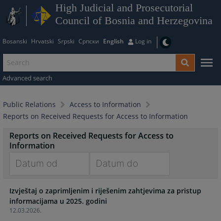
High Judicial and Prosecutorial
Council of Bosnia and Herzegovina
Bosanski
Hrvatski
Srpski
Српски
English
Log in
Advanced search
Public Relations
Access to Information
Reports on Received Requests for Access to Information
Reports on Received Requests for Access to
Information
Navigate
Navigate
Izvještaj o zaprimljenim i riješenim zahtjevima za pristup
forward
forward
to
to
12.03.2026.
interact
interact