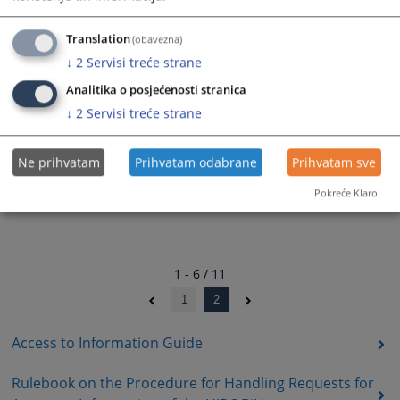
Izvještaj o zaprimljenim i riješenim zahtjevima za pristup
informacijama u 2024. godini
Translation
(obavezna)
03.04.2025.
↓
2
Servisi treće strane
Analitika o posjećenosti stranica
↓
2
Servisi treće strane
Ne prihvatam
Prihvatam odabrane
Prihvatam sve
Pokreće Klaro!
1 - 6 / 11
1
2
Access to Information Guide
Rulebook on the Procedure for Handling Requests for