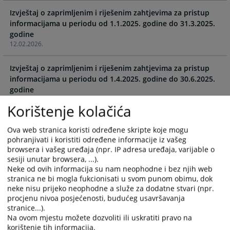
with
with
Izvještaj o zaprimljenim i riješenim zahtjevima za pristup
the
the
informacijama u periodu od 1.1.2025. godine do 31.3.2025.
calendar
calendar
godine
and
and
12.02.2026.
select
select
a
a
Izvještaj o zaprimljenim i riješenim zahtjevima za pristup
date.
date.
informacijama u periodu od 1.4.2025. godine do 30.6.2025.
Press
Press
godine
the
the
12.02.2026.
question
question
Korištenje kolačića
mark
mark
Izvještaj o zaprimljenim i riješenim zahtjevima za pristup
key
key
Ova web stranica koristi određene skripte koje mogu
informacijama u periodu od 1.7.2025. godine do 30.9.2025.
to
to
pohranjivati i koristiti određene informacije iz vašeg
godine
browsera i vašeg uređaja (npr. IP adresa uređaja, varijable o
get
get
12.02.2026.
sesiji unutar browsera, ...).
the
the
Neke od ovih informacija su nam neophodne i bez njih web
keyboard
keyboard
Izvještaj o zaprimljenim i riješenim zahtjevima za pristup
stranica ne bi mogla fukcionisati u svom punom obimu, dok
shortcuts
shortcuts
neke nisu prijeko neophodne a služe za dodatne stvari (npr.
informacijama u periodu od 1.10.2025. godine do
for
for
procjenu nivoa posjećenosti, budućeg usavršavanja
31.12.2025. godine
changing
changing
stranice...).
12.02.2026.
dates.
dates.
Na ovom mjestu možete dozvoliti ili uskratiti pravo na
korištenje tih informacija.