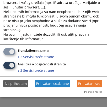
Files
browsera i vašeg uređaja (npr. IP adresa uređaja, varijable o
sesiji unutar browsera, ...).
Godišnji izvještaj o provođenju planova integriteta u
Neke od ovih informacija su nam neophodne i bez njih web
pravosudnim institucijama za 2023. godinu
stranica ne bi mogla fukcionisati u svom punom obimu, dok
Godišnji izvještaj o provođenju planova integriteta u
neke nisu prijeko neophodne a služe za dodatne stvari (npr.
procjenu nivoa posjećenosti, budućeg usavršavanja
pravosudnim institucijama za 2022. godinu
stranice...).
Godišnji izvještaj o provođenju planova integriteta u
Na ovom mjestu možete dozvoliti ili uskratiti pravo na
pravosudnim institucijama za 2021. godinu
korištenje tih informacija.
Godišnji izvještaj o provođenju planova integriteta u
pravosudnim institucijama za 2020. godinu
Translation
(obavezna)
Godišnji izvještaj o provođenju planova integriteta u
↓
2
Servisi treće strane
pravosudnim institucijama za 2019. godinu
Analitika o posjećenosti stranica
Godišnji izvještaj o provođenju planova integriteta u
↓
2
Servisi treće strane
pravosudnim institucijama za 2018. godinu
Ne prihvatam
Prihvatam odabrane
Prihvatam sve
Pokreće Klaro!