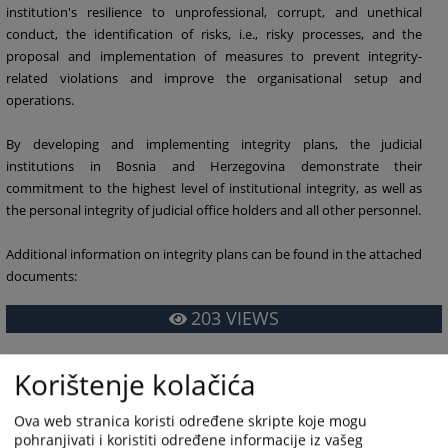
institution's resilience to unprofessional, corrupt, and unethical
conduct, the identification of risks, i.e., risky processes, and the
proposal and implementation of measures to prevent integrity-
related violations and improve the organisational setup and
operations.
By developing and implementing integrity plans, the judicial
institutions in Bosnia and Herzegovina demonstrate their
commitment to the highest level of institutional integrity, as well as
the personal integrity of judicial office holders and all other personnel.
Additional information on integrity plans can be found in the attached
documents:
203
VIEWS
Korištenje kolačića
Ova web stranica koristi određene skripte koje mogu
pohranjivati i koristiti određene informacije iz vašeg