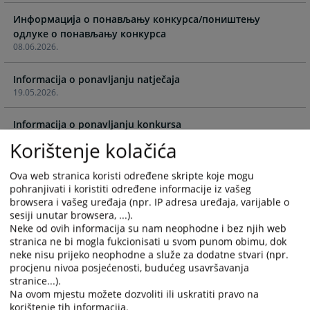
calendar
calendar
and
and
Информација о понављању конкурса/поништењу
select
select
одлуке о понављању конкурса
08.06.2026.
a
a
date.
date.
Informacija o ponavljanju natječaja
Press
Press
19.05.2026.
the
the
question
question
Informacija o ponavljanju konkursa
mark
mark
17.04.2026.
key
key
Korištenje kolačića
to
to
Informacija o ponavljanju konkursa
get
get
Ova web stranica koristi određene skripte koje mogu
02.04.2026.
the
the
pohranjivati i koristiti određene informacije iz vašeg
keyboard
keyboard
browsera i vašeg uređaja (npr. IP adresa uređaja, varijable o
sesiji unutar browsera, ...).
Informacija o ponavljanju konkursa za četiri pozicije suca
shortcuts
shortcuts
Neke od ovih informacija su nam neophodne i bez njih web
Kantonalnog suda u Sarajevu i četiri pozicije suca
for
for
stranica ne bi mogla fukcionisati u svom punom obimu, dok
Okružnog suda u Banja Luci
changing
changing
neke nisu prijeko neophodne a služe za dodatne stvari (npr.
13.03.2026.
dates.
dates.
procjenu nivoa posjećenosti, budućeg usavršavanja
stranice...).
Informacija o ponavljanju konkursa
Na ovom mjestu možete dozvoliti ili uskratiti pravo na
17.02.2026.
korištenje tih informacija.