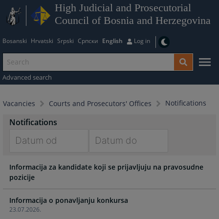
High Judicial and Prosecutorial
Council of Bosnia and Herzegovina
Bosanski
Hrvatski
Srpski
Српски
English
Log in
Advanced search
Notifications
Vacancies
Courts and Prosecutors' Offices
Notifications
Navigate
Navigate
Informacija za kandidate koji se prijavljuju na pravosudne
forward
forward
pozicije
to
to
interact
interact
with
with
Informacija o ponavljanju konkursa
23.07.2026.
the
the