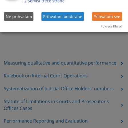
↓
2
Servisi treće strane
Ne prihvatam
Prihvatam odabrane
Prihvatam sve
Pokreće Klaro!
Measuring qualitative and quantitative performance
Rulebook on Internal Court Operations
Systematization of Judicial Office Holders' numbers
Statute of Limitations in Courts and Prosecutor’s
Offices Cases
Performance Reporting and Evaluation