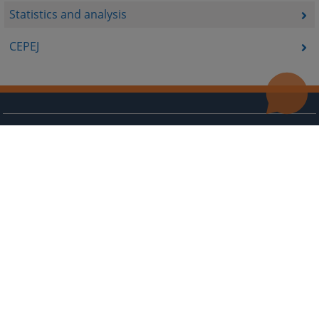
Statistics and analysis
CEPEJ
Useful links
Contact
Site Map
The redesign of the website was funded by the European Union. It is solely responsible for its content
the High Judicial and Prosecutorial Council of BiH also does not necessarily reflect the views of the
European Union.