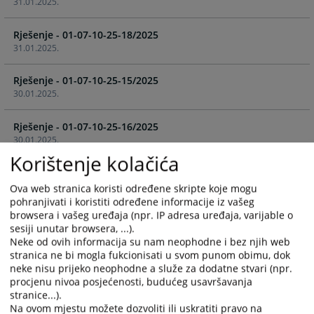
31.01.2025.
the
the
calendar
calendar
Rješenje - 01-07-10-25-18/2025
and
and
31.01.2025.
select
select
a
a
Rješenje - 01-07-10-25-15/2025
date.
date.
30.01.2025.
Press
Press
the
the
Rješenje - 01-07-10-25-16/2025
question
question
30.01.2025.
mark
mark
Korištenje kolačića
key
key
Rješenje - 01-07-10-25-12/2025
to
to
27.01.2025.
Ova web stranica koristi određene skripte koje mogu
get
get
pohranjivati i koristiti određene informacije iz vašeg
the
the
browsera i vašeg uređaja (npr. IP adresa uređaja, varijable o
Rješenje - 01-07-10-25-5/2025
keyboard
keyboard
sesiji unutar browsera, ...).
15.01.2025.
shortcuts
shortcuts
Neke od ovih informacija su nam neophodne i bez njih web
for
for
stranica ne bi mogla fukcionisati u svom punom obimu, dok
Rješenje - 01-07-10-25-2/2025
changing
changing
neke nisu prijeko neophodne a služe za dodatne stvari (npr.
07.01.2025.
procjenu nivoa posjećenosti, budućeg usavršavanja
dates.
dates.
stranice...).
Na ovom mjestu možete dozvoliti ili uskratiti pravo na
Rješenje - 01-07-10-51-296/2024