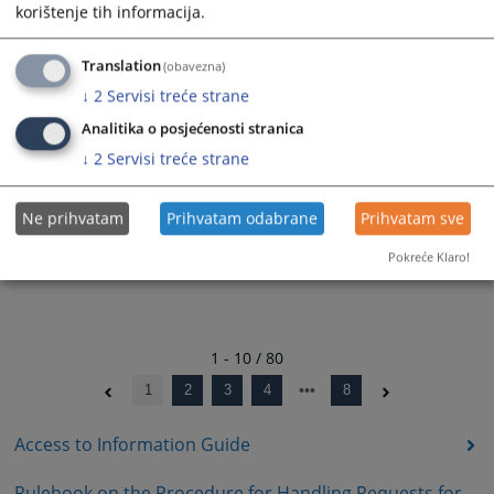
korištenje tih informacija.
30.12.2024.
Rješenje - 01-07-10-51-295/2024
Translation
(obavezna)
27.12.2024.
↓
2
Servisi treće strane
Analitika o posjećenosti stranica
↓
2
Servisi treće strane
Ne prihvatam
Prihvatam odabrane
Prihvatam sve
Pokreće Klaro!
1 - 10 / 80
1
2
3
4
8
Access to Information Guide
Rulebook on the Procedure for Handling Requests for