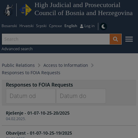
High Judicial and Prosecutorial
Council of Bosnia and Herzegovina
Bosanski
Hrvatski
Srpski
Српски
English
Log in
Advanced search
Public Relations
Access to Information
Responses to FOIA Requests
Responses to FOIA Requests
Navigate
Navigate
Rješenje - 01-07-10-25-20/2025
forward
forward
04.02.2025.
to
to
interact
interact
Obavijest - 01-07-10-25-19/2025
with
with