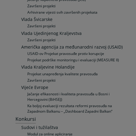
Završeni projekti
Arhivirane vijesti svih završenih projekata
Vlada Švicarske
Završeni projekti
Vlada Ujedinjenog Kraljevstva
Završeni projekti
Američka agencija za međunarodni razvoj (USAID)
USAID-ov Projekat pravosuđe protiv korupcije
Projekat podrške monitoringu i evaluaciji (MEASURE II)
Vlada Kraljevine Holandije
Projekat unapređenja kvalitete pravosuđa
Završeni projekti
Vijeće Evrope
Jačanje efikasnosti i kvaliteta pravosuđa u Bosni i
Hercegovini (BiHSEJ)
Ka boljoj evaluaciji rezultata reformi pravosuđa na
Zapadnom Balkanu – „Dashboard Zapadni Balkan“
Konkursi
Sudovi i tužilaštva
Modul za online apliciranje