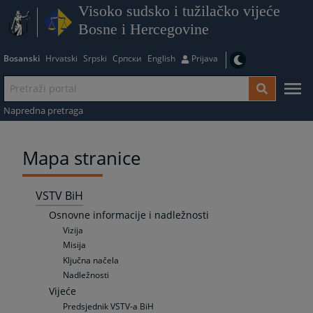
Visoko sudsko i tužilačko vijeće
Bosne i Hercegovine
Bosanski
Hrvatski
Srpski
Српски
English
Prijava
Napredna pretraga
Mapa stranice
VSTV BiH
Osnovne informacije i nadležnosti
Vizija
Misija
Ključna načela
Nadležnosti
Vijeće
Predsjednik VSTV-a BiH