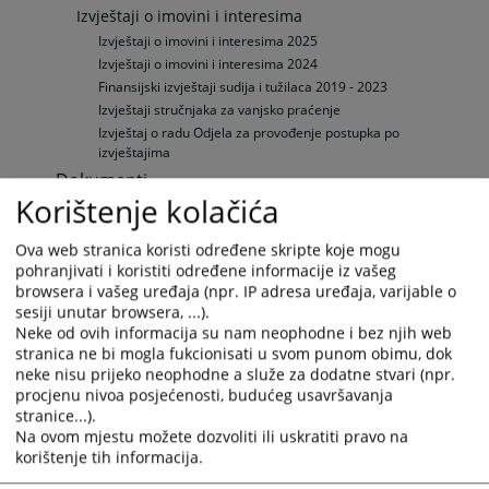
Izvještaji o imovini i interesima
Izvještaji o imovini i interesima 2025
Izvještaji o imovini i interesima 2024
Finansijski izvještaji sudija i tužilaca 2019 - 2023
Izvještaji stručnjaka za vanjsko praćenje
Izvještaj o radu Odjela za provođenje postupka po
izvještajima
Dokumenti
Korištenje kolačića
Planovi, izvještaji i programi rada
Strateški planovi VSTV-a BiH
Ova web stranica koristi određene skripte koje mogu
Srednjoročni planovi rada VSTV BiH
pohranjivati i koristiti određene informacije iz vašeg
Godišnji izvještaji VSTV-a BiH
browsera i vašeg uređaja (npr. IP adresa uređaja, varijable o
Programi rada VSTV-a BiH
sesiji unutar browsera, ...).
Budžet VSTV-a BIH
Neke od ovih informacija su nam neophodne i bez njih web
stranica ne bi mogla fukcionisati u svom punom obimu, dok
Budžet VSTV-a BiH
neke nisu prijeko neophodne a služe za dodatne stvari (npr.
Godišnji izvještaji o izvršenju budžeta VSTV-a BiH
procjenu nivoa posjećenosti, budućeg usavršavanja
Revizorski izvještaji
stranice...).
Ostali dokumenti
Na ovom mjestu možete dozvoliti ili uskratiti pravo na
Ostali dokumenti
korištenje tih informacija.
Međunarodna saradnja