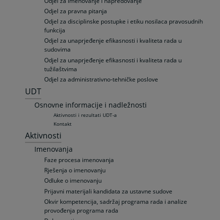
Odjel za imenovanje i napredovanje
Odjel za pravna pitanja
Odjel za disciplinske postupke i etiku nosilaca pravosudnih
funkcija
Odjel za unaprjeđenje efikasnosti i kvaliteta rada u
sudovima
Odjel za unaprjeđenje efikasnosti i kvaliteta rada u
tužilaštvima
Odjel za administrativno-tehničke poslove
UDT
Osnovne informacije i nadležnosti
Aktivnosti i rezultati UDT-a
Kontakt
Aktivnosti
Imenovanja
Faze procesa imenovanja
Rješenja o imenovanju
Odluke o imenovanju
Prijavni materijali kandidata za ustavne sudove
Okvir kompetencija, sadržaj programa rada i analize
provođenja programa rada