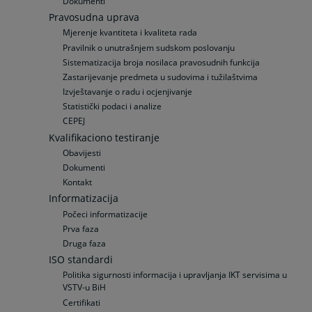
Dokumenti
Pravosudna uprava
Mjerenje kvantiteta i kvaliteta rada
Pravilnik o unutrašnjem sudskom poslovanju
Sistematizacija broja nosilaca pravosudnih funkcija
Zastarijevanje predmeta u sudovima i tužilaštvima
Izvještavanje o radu i ocjenjivanje
Statistički podaci i analize
CEPEJ
Kvalifikaciono testiranje
Obavijesti
Dokumenti
Kontakt
Informatizacija
Počeci informatizacije
Prva faza
Druga faza
ISO standardi
Politika sigurnosti informacija i upravljanja IKT servisima u
VSTV-u BiH
Certifikati