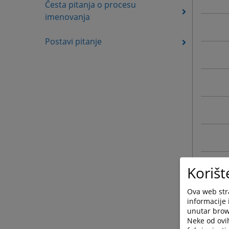
Česta pitanja o procesu
imenovanja
Postavi pitanje
Korišt
Ova web stra
informacije 
unutar brows
Neke od ovi