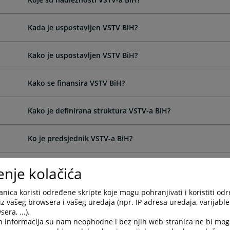
Kada je uspostavljen VSTV BiH?
Kako je uspostavljen VSTV BiH?
Kako se finansira VSTV BiH?
Kako je definirana struktura VSTV-a BiH?
Ko je predsjednik VSTV-a BiH?
Ko su potpredsjednici VSTV-a BiH?
enje kolačića
nica koristi određene skripte koje mogu pohranjivati i koristiti od
Kako se biraju predsjednik i potpredsjednici VSTV-a BiH?
iz vašeg browsera i vašeg uređaja (npr. IP adresa uređaja, varijable 
era, ...).
h informacija su nam neophodne i bez njih web stranica ne bi mog
Koliko traje mandat predsjednika VSTV-a BiH?