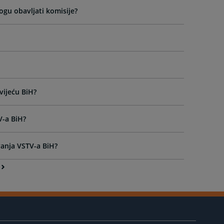
ogu obavljati komisije?
vijeću BiH?
V-a BiH?
vanja VSTV-a BiH?