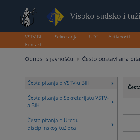
Visoko sudsko i tuž
VSTV BiH
Sekretarijat
UDT
Aktivnosti
Kontakt
Odnosi s javnošću
Često postavljana pit
Česta pitanja o VSTV-u BiH
Česta
Česta pitanja o Sekretarijatu VSTV-
a BiH
Česta pitanja o Uredu
disciplinskog tužioca