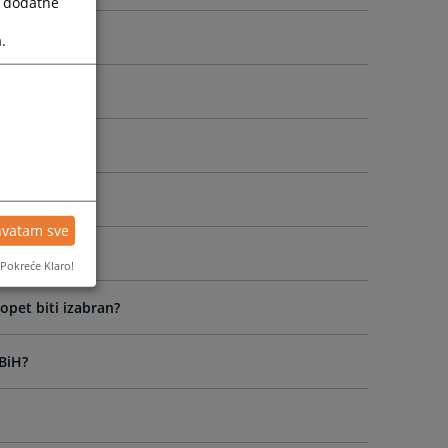
a dodatne
sti?
.
hvatam sve
Pokreće Klaro!
opet biti izabran?
BiH?