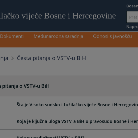
Bosan
ilačko vijeće Bosne i Hercegovine
Idi
na
Napre
sadržaj
Dokumenti
Međunarodna saradnja
Odnosi s javnošću
Česta pitanja o VSTV-u BiH
anja
 pitanja o VSTV-u BiH
Šta je Visoko sudsko i tužilačko vijeće Bosne i Hercegovi
Koja je ključna uloga VSTV-a BiH u pravosuđu Bosne i He
Koje su nadležnosti VSTV-a BiH?