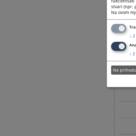
fukcionisat
stvari (npr.
Na ovom mjes
Tra
↓
2
Ana
↓
2
Ne prihva