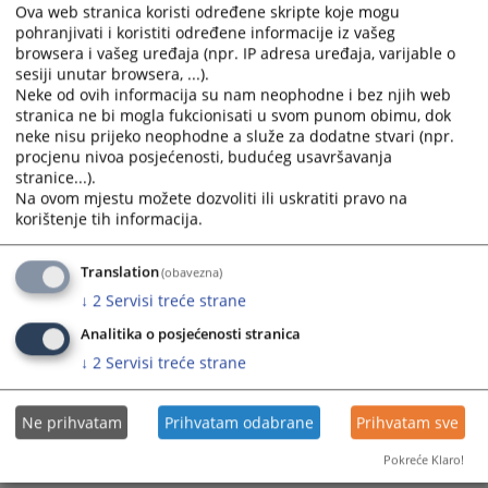
and
and
Ova web stranica koristi određene skripte koje mogu
select
select
pohranjivati i koristiti određene informacije iz vašeg
browsera i vašeg uređaja (npr. IP adresa uređaja, varijable o
a
a
sesiji unutar browsera, ...).
date.
date.
Neke od ovih informacija su nam neophodne i bez njih web
Press
Press
stranica ne bi mogla fukcionisati u svom punom obimu, dok
the
the
neke nisu prijeko neophodne a služe za dodatne stvari (npr.
question
question
procjenu nivoa posjećenosti, budućeg usavršavanja
mark
mark
stranice...).
Na ovom mjestu možete dozvoliti ili uskratiti pravo na
key
key
korištenje tih informacija.
to
to
get
get
the
the
Translation
(obavezna)
keyboard
keyboard
↓
2
Servisi treće strane
shortcuts
shortcuts
Analitika o posjećenosti stranica
for
for
↓
2
Servisi treće strane
changing
changing
dates.
dates.
Ne prihvatam
Prihvatam odabrane
Prihvatam sve
Pokreće Klaro!