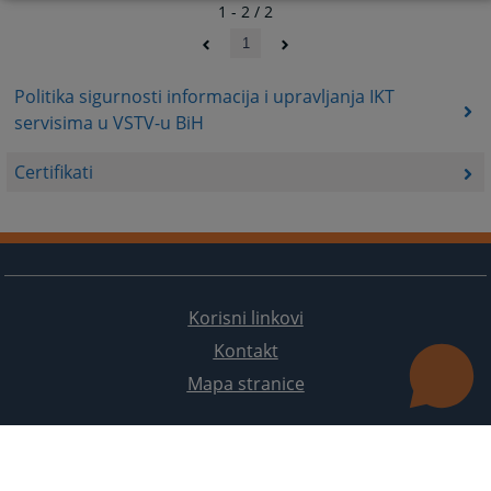
1 - 2 / 2
1
Politika sigurnosti informacija i upravljanja IKT
servisima u VSTV-u BiH
Certifikati
Korisni linkovi
Kontakt
Mapa stranice