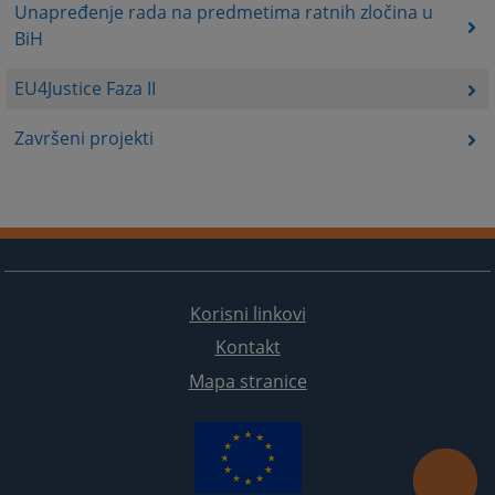
Unapređenje rada na predmetima ratnih zločina u
BiH
EU4Justice Faza II
Završeni projekti
Korisni linkovi
Kontakt
Mapa stranice