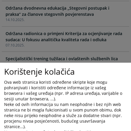
calendar
calendar
and
and
Održana dvodnevna edukacija „Stegovni postupak i
select
select
praksa“ za članove stegovnih povjerenstava
14.10.2025.
a
a
date.
date.
Održana radionica o primjeni Kriterija za ocjenjivanje rada
Press
Press
sudaca: U fokusu analitička kvaliteta rada i odluka
the
the
07.10.2025.
question
question
mark
mark
Specijalistički trening tužilaca i ovlaštenih službenih lica
key
key
02.07.2025.
to
to
Korištenje kolačića
get
get
Okrugli sto o konceptu pripreme kandidata za prvi ulazak u
the
the
Ova web stranica koristi određene skripte koje mogu
pravosuđe
keyboard
keyboard
pohranjivati i koristiti određene informacije iz vašeg
17.04.2025.
shortcuts
shortcuts
browsera i vašeg uređaja (npr. IP adresa uređaja, varijable o
for
for
sesiji unutar browsera, ...).
Usvojena Strategija o sigurnosti/bezbjednosti pravosuđa u
changing
changing
Neke od ovih informacija su nam neophodne i bez njih web
Bosni i Hercegovini
stranica ne bi mogla fukcionisati u svom punom obimu, dok
dates.
dates.
15.04.2025.
neke nisu prijeko neophodne a služe za dodatne stvari (npr.
procjenu nivoa posjećenosti, budućeg usavršavanja
stranice...).
Obuka trenera iz oblasti etike i integriteta nosilaca