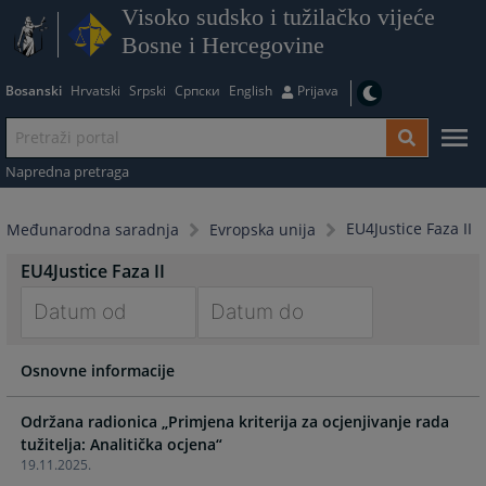
Visoko sudsko i tužilačko vijeće
Bosne i Hercegovine
Bosanski
Hrvatski
Srpski
Српски
English
Prijava
Napredna pretraga
EU4Justice Faza II
Međunarodna saradnja
Evropska unija
EU4Justice Faza II
Navigate
Navigate
Osnovne informacije
forward
forward
to
to
interact
interact
Održana radionica „Primjena kriterija za ocjenjivanje rada
with
with
tužitelja: Analitička ocjena“
19.11.2025.
the
the