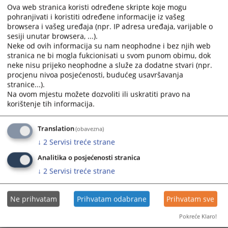
and
and
Ova web stranica koristi određene skripte koje mogu
Zakonodavna reforma
select
select
pohranjivati i koristiti određene informacije iz vašeg
a
a
browsera i vašeg uređaja (npr. IP adresa uređaja, varijable o
Uspostavljanje Suda BiH i Tužilaštva BiH
sesiji unutar browsera, ...).
date.
date.
Neke od ovih informacija su nam neophodne i bez njih web
Press
Press
stranica ne bi mogla fukcionisati u svom punom obimu, dok
Centri za edukaciju sudija i tužilaca
the
the
neke nisu prijeko neophodne a služe za dodatne stvari (npr.
question
question
procjenu nivoa posjećenosti, budućeg usavršavanja
Reorganizacija mreže sudova i tužilaštava
mark
mark
stranice...).
key
key
Na ovom mjestu možete dozvoliti ili uskratiti pravo na
korištenje tih informacija.
to
to
Reforma prekršajnih sudova
get
get
the
the
Translation
Koraci ka uspostavljanju VSTV-a BiH
(obavezna)
keyboard
keyboard
↓
2
Servisi treće strane
shortcuts
shortcuts
Reimenovanje
Analitika o posjećenosti stranica
for
for
changing
changing
↓
2
Servisi treće strane
Uspostavljanje VSTV-a BiH
dates.
dates.
Ne prihvatam
Prihvatam odabrane
Prihvatam sve
Pokreće Klaro!